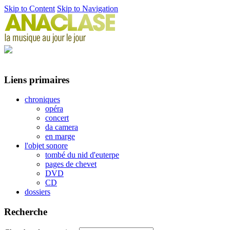
Skip to Content
Skip to Navigation
Liens primaires
chroniques
opéra
concert
da camera
en marge
l'objet sonore
tombé du nid d'euterpe
pages de chevet
DVD
CD
dossiers
Recherche