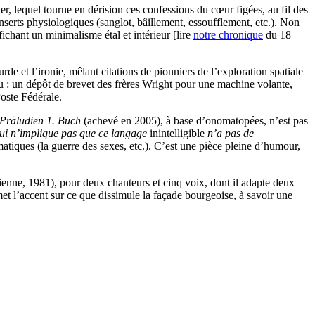
r, lequel tourne en dérision ces confessions du cœur figées, au fil des
 inserts physiologiques (sanglot, bâillement, essoufflement, etc.). Non
fichant un minimalisme
étal et intérieur [lire
notre chronique
du 18
de et l’ironie, mêlant citations de pionniers de l’exploration spatiale
lu : un dépôt de brevet des frères Wright pour une machine volante,
oste Fédérale.
Präludien 1. Buch
(achevé en 2005), à base d’onomatopées, n’est pas
 qui n’implique pas que ce langage
inintelligible
n’a pas de
atiques (la guerre des sexes, etc.). C’est une pièce pleine d’humour,
enne, 1981), pour deux chanteurs et cinq voix, dont il adapte deux
t l’accent sur ce que dissimule la façade bourgeoise, à savoir une