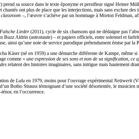
 prend sa source dans le texte éponyme et persifleur signé Heiner Mülle
 et chantés ont plus de place que les interjections, mais sans exclure des
 classroom
–, l’œuvre s’achève par un hommage à Morton
Feldman, af
Falsche Lieder
(2011), cycle de six chansons qui ne dédaigne pas l’absur
Buzz Aldrin (astronaute) – et papiers officiels, entre solennel et farfe
se, ainsi qu’une note de service parodique prétendument émise par la P
e Mischa Käser (né en 1959) a une démarche différente de Kampe, même si
angage comme «
une expression de ses sons et non de sa signification, ce
des
relatent des histoires imaginaires, sans intrigue mais hautement dram
ation de
Lulu
en 1979, moins pour l’ouvrage expérimental
Netzwerk
(Vi
d’un Botho Strauss témoignant d’une société désorientée, le musicien me
-ténor, en l’occurrence.