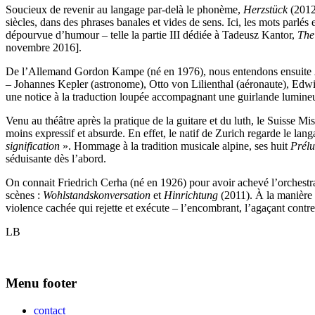
Soucieux de revenir au langage par-delà le phonème,
Herzstück
(2012)
siècles, dans des phrases banales et vides de sens. Ici, les mots parlés
dépourvue d’humour – telle la partie III dédiée à Tadeusz Kantor,
The
novembre 2016].
De l’Allemand Gordon Kampe (né en 1976), nous entendons ensuite
– Johannes Kepler (astronome), Otto von Lilienthal (aéronaute), Edwin 
une notice à la traduction loupée accompagnant une guirlande lumineu
Venu au théâtre après la pratique de la guitare et du luth, le Suiss
moins expressif et absurde. En effet, le natif de Zurich regarde le l
signification
». Hommage à la tradition musicale alpine, ses huit
Prélu
séduisante dès l’abord.
On connait Friedrich Cerha (né en 1926) pour avoir achevé l’orchestr
scènes :
Wohlstandskonversation
et
Hinrichtung
(2011). À la manière 
violence cachée qui rejette et exécute – l’encombrant, l’agaçant contre
LB
Menu footer
contact