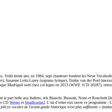
eux. Voilà trente ans, en 1984, sept chanteurs fondent les Neue Vocalso
ure), Susanne Leitz-Lorey (soprano lyrique), Truike van der Poel (mezzo
isque
Madrigali
sorti chez col legno en 2013 (WWE 1CD 20287), retrou
t la part belle aux Italiens, tels Bianchi, Bussotti, Nono et Ronchetti [l
des CD
Wergo
et
Stradivarius
]. L’un d’entre eux ouvre ce programme : 
ièces vocales de l'avant-garde historique n'est plus suffisante
» (tradu