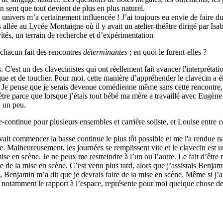
n sent que tout devient de plus en plus naturel.
nivers m’a certainement influencée ! J’ai toujours eu envie de faire du th
 allée au Lycée Montaigne où il y avait un atelier-théâtre dirigé par Isab
ités, un terrain de recherche et d’expérimentation
chacun fait des rencontres
déterminantes
; en quoi le furent-elles ?
C'est un des clavecinistes qui ont réellement fait avancer l'interprétatio
que et de toucher. Pour moi, cette manière d’appréhender le clavecin a ét
Je pense que je serais devenue comédienne même sans cette rencontre, c
être parce que lorsque j’étais tout bébé ma mère a travaillé avec Eugène
à un peu.
continue pour plusieurs ensembles et carrière soliste, et Louise entre
t commencer la basse continue le plus tôt possible et me l'a rendue natur
bre. Malheureusement, les journées se remplissent vite et le clavecin es
 en scène. Je ne peux me restreindre à l’un ou l’autre. Le fait d’être m
ire de la mise en scène. C’est venu plus tard, alors que j’assistais Benja
e, Benjamin m’a dit que je devrais faire de la mise en scène. Même si j
 et notamment le rapport à l’espace, représente pour moi quelque chose