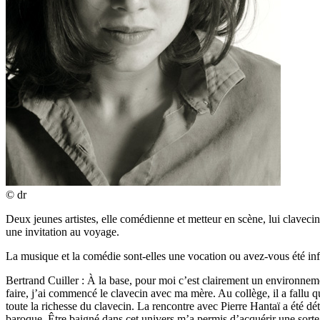
© dr
Deux jeunes artistes, elle comédienne et metteur en scène, lui clavecin
une invitation au voyage.
La musique et la comédie sont-elles une vocation ou avez-vous été inf
Bertrand Cuiller : À la base, pour moi c’est clairement un environneme
faire, j’ai commencé le clavecin avec ma mère. Au collège, il a fallu q
toute la richesse du clavecin. La rencontre avec Pierre Hantaï a été d
baroque. Être baigné dans cet univers m’a permis d’acquérir une sorte d