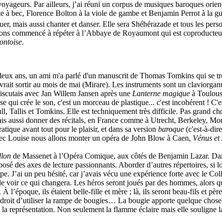
oyageurs. Par ailleurs, j’ai réuni un corpus de musiques baroques orient
à bec, Florence Bolton à la viole de gambe et Benjamin Perrot à la guitar
r, mais aussi chanter et danser. Elle sera Shéhérazade et tous les perso
ons commencé à répéter à l’Abbaye de Royaumont qui est coproducteur ;
ontoise
.
 deux ans, un ami m'a parlé d'un manuscrit de Thomas Tomkins qui se tro
rait sortir au mois de mai (Mirare). Les instruments sont un claviorganu
scutais avec Jan Willem Jansen après une
Lanterne magique
à Toulouse
se qui crée le son, c'est un morceau de plastique... c'est incohérent ! C
 Tallis et Tomkins. Elle est techniquement très difficile. Pas grand chos
ais aussi donner des récitals, en France comme à Utrecht, Berkeley, Mont
tique avant tout pour le plaisir, et dans sa version
baroque
(c'est-à-dir
, avec Louise nous allons monter un opéra de John Blow à Caen,
Vénus et
llon
de Massenet à l’Opéra Comique, aux côtés de Benjamin Lazar. D
oposé des axes de lecture passionnants. Aborder d’autres répertoires, si
. J’ai un peu hésité, car j’avais vécu une expérience forte avec le Coll
de voir ce qui changera. Les héros seront joués par des hommes, alors qu
. À l’époque, ils étaient belle-fille et mère ; là, ils seront beau-fils et
e droit d’utiliser la rampe de bougies… La bougie apporte quelque chose d
à la représentation. Non seulement la flamme éclaire mais elle souligne 