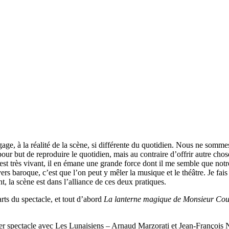
ge, à la réalité de la scène, si différente du quotidien. Nous ne somme
pour but de reproduire le quotidien, mais au contraire d’offrir autre cho
 y est très vivant, il en émane une grande force dont il me semble que no
vers baroque, c’est que l’on peut y mêler la musique et le théâtre. Je fai
, la scène est dans l’alliance de ces deux pratiques.
rts du spectacle, et tout d’abord
La lanterne magique de Monsieur Cou
ier spectacle avec Les Lunaisiens – Arnaud Marzorati et Jean-François 