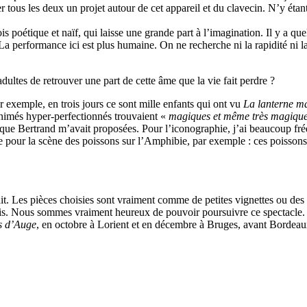
 tous les deux un projet autour de cet appareil et du clavecin. N’y étan
is poétique et naïf, qui laisse une grande part à l’imagination. Il y a q
a performance ici est plus humaine. On ne recherche ni la rapidité ni la h
dultes de retrouver une part de cette âme que la vie fait perdre ?
r exemple, en trois jours ce sont mille enfants qui ont vu
La lanterne m
animés hyper-perfectionnés trouvaient «
magiques et même très magiqu
s que Bertrand m’avait proposées. Pour l’iconographie, j’ai beaucoup fré
our la scène des poissons sur l’Amphibie, par exemple : ces poissons, 
t. Les pièces choisies sont vraiment comme de petites vignettes ou des mi
hoisis. Nous sommes vraiment heureux de pouvoir poursuivre ce spectacle
s d’Auge
, en octobre à Lorient et en décembre à Bruges, avant Bordeau