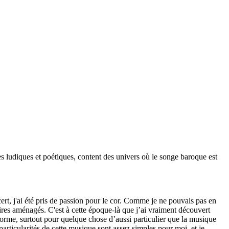
es ludiques et poétiques, content des univers où le songe baroque est
ert, j'ai été pris de passion pour le cor. Comme je ne pouvais pas en
aires aménagés. C'est à cette époque-là que j’ai vraiment découvert
énorme, surtout pour quelque chose d’aussi particulier que la musique
articularités de cette musique sont assez simples pour moi, et je