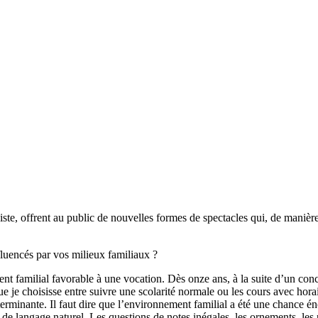
iste, offrent au public de nouvelles formes de spectacles qui, de manièr
luencés par vos milieux familiaux ?
nt familial favorable à une vocation. Dès onze ans, à la suite d’un conc
ue je choisisse entre suivre une scolarité normale ou les cours avec hor
éterminante. Il faut dire que l’environnement familial a été une chance 
e langage naturel. Les questions de notes inégales, les ornements, les p