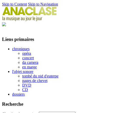
Skip to Content
Skip to Navigation
Liens primaires
chroniques
opéra
concert
da camera
en marge
l'objet sonore
tombé du nid d'euterpe
pages de chevet
DVD
CD
dossiers
Recherche