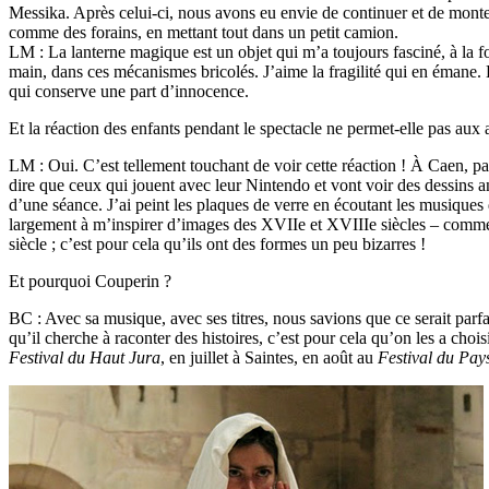
Messika. Après celui-ci, nous avons eu envie de continuer et de monter
comme des forains, en mettant tout dans un petit camion.
LM : La lanterne magique est un objet qui m’a toujours fasciné, à la fo
main, dans ces mécanismes bricolés. J’aime la fragilité qui en émane. L
qui conserve une part d’innocence.
Et la réaction des enfants pendant le spectacle ne permet-elle pas aux a
LM : Oui. C’est tellement touchant de voir cette réaction ! À Caen, pa
dire que ceux qui jouent avec leur Nintendo et vont voir des dessins 
d’une séance. J’ai peint les plaques de verre en écoutant les musique
largement à m’inspirer d’images des XVIIe et XVIIIe siècles – comme p
siècle ; c’est pour cela qu’ils ont des formes un peu bizarres !
Et pourquoi Couperin ?
BC : Avec sa musique, avec ses titres, nous savions que ce serait parfai
qu’il cherche à raconter des histoires, c’est pour cela qu’on les a c
Festival du Haut Jura
, en juillet à Saintes, en août au
Festival du Pay