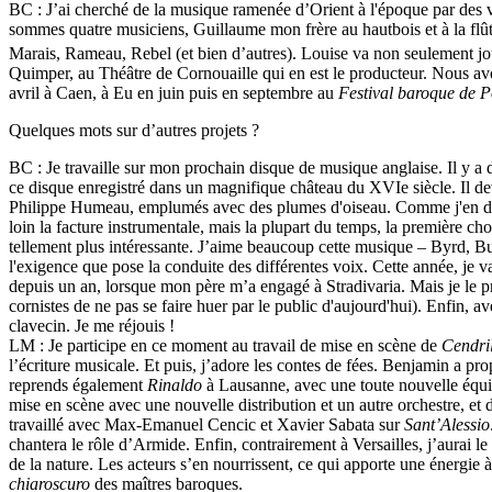
BC : J’ai cherché de la musique ramenée d’Orient à l'époque par des v
sommes quatre musiciens, Guillaume mon frère au hautbois et à la flûte 
Marais, Rameau, Rebel (et bien d’autres). Louise va non seulement joue
Quimper, au Théâtre de Cornouaille qui en est le producteur. Nous av
avril à Caen, à Eu en juin puis en septembre au
Festival baroque de P
Quelques mots sur d’autres projets ?
BC : Je travaille sur mon prochain disque de musique anglaise. Il y a
ce disque enregistré dans un magnifique château du XVIe siècle. Il dev
Philippe Humeau, emplumés avec des plumes d'oiseau. Comme j'en di
loin la facture instrumentale, mais la plupart du temps, la première cho
tellement plus intéressante. J’aime beaucoup cette musique – Byrd, Bull,
l'exigence que pose la conduite des différentes voix. Cette année, je v
depuis un an, lorsque mon père m’a engagé à Stradivaria. Mais je le pra
cornistes de ne pas se faire huer par le public d'aujourd'hui). Enfin
clavecin. Je me réjouis !
LM : Je participe en ce moment au travail de mise en scène de
Cendri
l’écriture musicale. Et puis, j’adore les contes de fées. Benjamin a pr
reprends également
Rinaldo
à Lausanne, avec une toute nouvelle équipe
mise en scène avec une nouvelle distribution et un autre orchestre, et 
travaillé avec Max-Emanuel Cencic et Xavier Sabata sur
Sant’Alessio
chantera le rôle d’Armide. Enfin, contrairement à Versailles, j’aurai l
de la nature. Les acteurs s’en nourrissent, ce qui apporte une énergie 
chiaroscuro
des maîtres baroques.