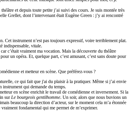
éâtre et depuis toute petite j’ai suivi des cours. Je suis montée très
elle Grellet, dont l’intervenant était Eugène Green : j’y ai rencontré
n. Cet instrument n’est pas toujours expressif, voire terriblement plat.
é indispensable, vitale.
ar c’était vraiment ma vocation. Mais la découverte du théâtre
 pour un opéra. Et, quelque part, c’est amusant, c’est sans doute pour
 comédienne et metteur en scène. Que préférez-vous ?
elle, ce qui fait que j'ai du plaisir à la pratiquer. Même si j’ai envie
t un instrument qui demande du temps.
etteur en scène enrichit le travail de comédienne et inversement. Si la
min sur
Le bourgeois gentilhomme
. Un soir, alors que nous buvions un
’aimais beaucoup la direction d’acteur, sur le moment cela m’a étonnée
 de vraiment fondamental qui me permet de m’exprimer.