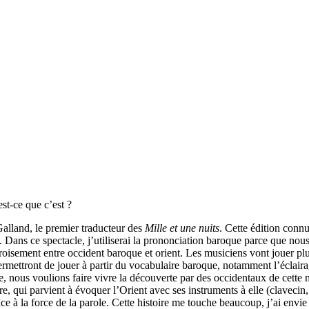
est-ce que c’est ?
 Galland, le premier traducteur des
Mille et une nuits
. Cette édition connu
. Dans ce spectacle, j’utiliserai la prononciation baroque parce que nou
sement entre occident baroque et orient. Les musiciens vont jouer plus p
 permettront de jouer à partir du vocabulaire baroque, notamment l’éclair
re, nous voulions faire vivre la découverte par des occidentaux de cet
 qui parvient à évoquer l’Orient avec ses instruments à elle (clavecin, th
 à la force de la parole. Cette histoire me touche beaucoup, j’ai envie 