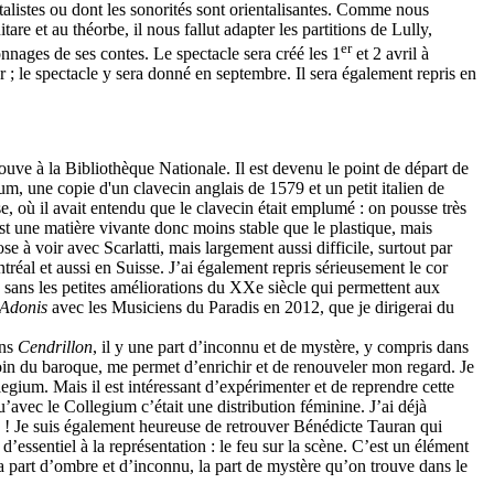
alistes ou dont les sonorités sont orientalisantes. Comme nous
e et au théorbe, il nous fallut adapter les partitions de Lully,
er
nnages de ses contes. Le spectacle sera créé les 1
et 2 avril à
 le spectacle y sera donné en septembre. Il sera également repris en
uve à la Bibliothèque Nationale. Il est devenu le point de départ de
m, une copie d'un clavecin anglais de 1579 et un petit italien de
, où il avait entendu que le clavecin était emplumé : on pousse très
'est une matière vivante donc moins stable que le plastique, mais
e à voir avec Scarlatti, mais largement aussi difficile, surtout par
réal et aussi en Suisse. J’ai également repris sérieusement le cor
e sans les petites améliorations du XXe siècle qui permettent aux
 Adonis
avec les Musiciens du Paradis en 2012, que je dirigerai du
ans
Cendrillon
, il y une part d’inconnu et de mystère, y compris dans
 loin du baroque, me permet d’enrichir et de renouveler mon regard. Je
egium. Mais il est intéressant d’expérimenter et de reprendre cette
’avec le Collegium c’était une distribution féminine. J’ai déjà
 père ! Je suis également heureuse de retrouver Bénédicte Tauran qui
’essentiel à la représentation : le feu sur la scène. C’est un élément
la part d’ombre et d’inconnu, la part de mystère qu’on trouve dans le