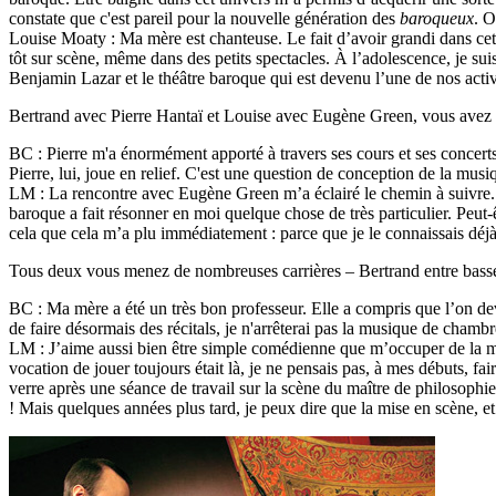
constate que c'est pareil pour la nouvelle génération des
baroqueux
. O
Louise Moaty : Ma mère est chanteuse. Le fait d’avoir grandi dans cet u
tôt sur scène, même dans des petits spectacles. À l’adolescence, je suis
Benjamin Lazar et le théâtre baroque qui est devenu l’une de nos activ
Bertrand avec Pierre Hantaï et Louise avec Eugène Green, vous avez 
BC : Pierre m'a énormément apporté à travers ses cours et ses concerts. 
Pierre, lui, joue en relief. C'est une question de conception de la musi
LM : La rencontre avec Eugène Green m’a éclairé le chemin à suivre. 
baroque a fait résonner en moi quelque chose de très particulier. Peut-
cela que cela m’a plu immédiatement : parce que je le connaissais déj
Tous deux vous menez de nombreuses carrières – Bertrand entre basse-
BC : Ma mère a été un très bon professeur. Elle a compris que l’on devai
de faire désormais des récitals, je n'arrêterai pas la musique de cham
LM : J’aime aussi bien être simple comédienne que m’occuper de la mise
vocation de jouer toujours était là, je ne pensais pas, à mes débuts, fa
verre après une séance de travail sur la scène du maître de philosophi
! Mais quelques années plus tard, je peux dire que la mise en scène,