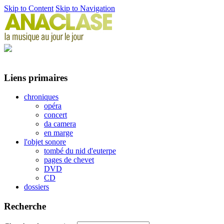
Skip to Content
Skip to Navigation
Liens primaires
chroniques
opéra
concert
da camera
en marge
l'objet sonore
tombé du nid d'euterpe
pages de chevet
DVD
CD
dossiers
Recherche