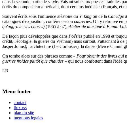
dans la seconde partie de sa vie. Faisant suite aux poésies traduites
écrits du compositeur américain, dont certains inédits en français, et qu
Souvent écrits sous l'influence aléatoire du
Yi-king
ou de la
Catridge 
catalogues d'exposition, conférences ou
causeries
. On y retrouve en p
qu'aggraver les choses)
(1965 à 67),
Atelier de musique à Emma Lak
De façon plus développées que dans
Poésies
publié en 1998 et toujour
crédit, l'écologie, la guerre du Vietnam) mais surtout, s'attachant à d
Jasper Johns), l'architecture (Le Corbusier), la danse (Merce Cunning
On tombe alors sur des phrases comme «
Pour obtenir des livres qui n
guerres froides plutôt que chaudes
» qui nous confortent dans l'idée
LB
Menu footer
contact
flux rss
plan du site
mentions legales