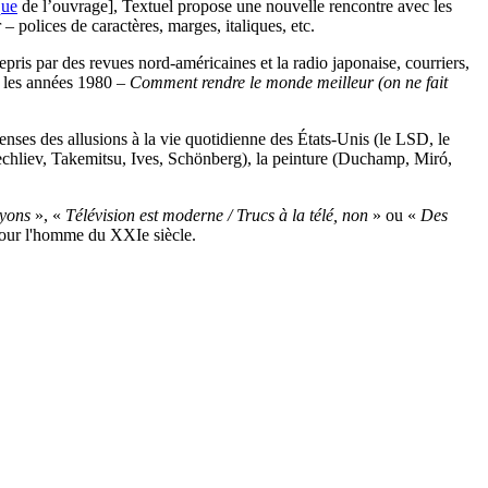
que
de l’ouvrage], Textuel propose une nouvelle rencontre avec les
 – polices de caractères, marges, italiques, etc.
epris par des revues nord-américaines et la radio japonaise, courriers,
s les années 1980 –
Comment rendre le monde meilleur (on ne fait
nses des allusions à la vie quotidienne des États-Unis (le LSD, le
ourechliev, Takemitsu, Ives, Schönberg), la peinture (Duchamp, Miró,
ayons
», «
Télévision est moderne / Trucs à la télé, non
» ou «
Des
pour l'homme du XXIe siècle.