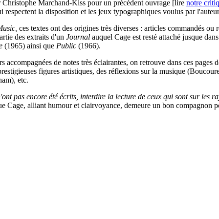
 par Christophe Marchand-Kiss pour un précédent ouvrage [lire
notre criti
i respectent la disposition et les jeux typographiques voulus par l'auteur
Music,
ces textes ont des origines très diverses : articles commandés ou r
artie des extraits d'un
Journal
auquel Cage est resté attaché jusque dan
e
(1965) ainsi que
Public
(1966).
s accompagnées de notes très éclairantes, on retrouve dans ces pages de
e prestigieuses figures artistiques, des réflexions sur la musique (Bouc
ham), etc.
'ont pas encore été écrits, interdire la lecture de ceux qui sont sur les r
 que Cage, alliant humour et clairvoyance, demeure un bon compagnon 