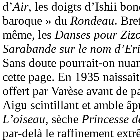
d’
Air
, les doigts d’Ishii bo
baroque » du
Rondeau
. Bre
même, les
Danses pour Ziz
Sarabande sur le nom d’Eri
Sans doute pourrait-on nuanc
cette page. En 1935 naissai
offert par Varèse avant de 
Aigu scintillant et amble â
L’oiseau
, sèche
Princesse d
par-delà le raffinement extr