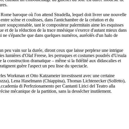
ures.
la Rome baroque où l'on attend Stradella, lequel doit livrer une nouvelle
entre scène et coulisses, dans l'antichambre de la création et du
eure soupçonnable, tant le compositeur palermitain aime les esquisses
e et de la réduction de la trace mnésique s'exerce d'autant mieux dans
qui ne s'épanche que dans quelques numéros, auréolés d'un halo de
 un peu vain sur la durée, diront ceux que laisse perplexe une intrigue
r les lumières d'Olaf Freese, les perruques et costumes poudrés d'Ursula
e la construction dramatique – même si la fidélité aux didascalies et
tignent guère l'aspect un peu lisse du spectacle.
rles Workman et Otto Katzameier investissent avec une certaine
quozza), Lena Haselmann (Chiappina), Thomas Lichtenecker (Solfetto),
ccademia di Perfezionamento per Cantanti Lirici del Teatro alla
précise mécanique de la partition, sans la dessécher inutilement.