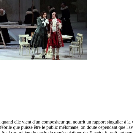
t quand elle vient d'un compositeur qui nourrit un rapport singulier à la 
 fébrile que puisse être le public mélomane, on doute cependant que l'av
la Scala au milieu du cycle de représentations de
Ti vedo, ti senti, mi per