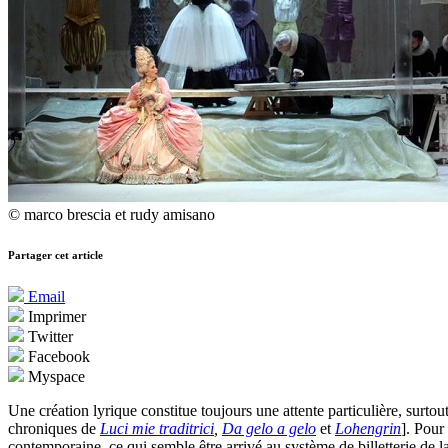
© marco brescia et rudy amisano
Partager cet article
Email
Imprimer
Twitter
Facebook
Myspace
Une création lyrique constitue toujours une attente particulière, surtou
chroniques de
Luci mie traditrici
,
Da gelo a gelo
et
Lohengrin
]. Pour
contemporaine, ce qui semble être arrivé au système de billetterie de 