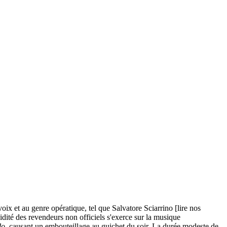
voix et au genre opératique, tel que Salvatore Sciarrino [lire nos
idité des revendeurs non officiels s'exerce sur la musique
do
, causant un embouteillage au guichet du soir. La durée modeste de