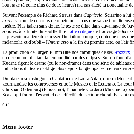
l'ouvrage (à peine plus de deux heures) n'a pas altéré la ponctualité de 
Suivant l'exemple de Richard Strauss dans
Capriccio
, Sciarrino a lui
aria
à sa cantate en cours de répétition – mais que sa vie tumultueuse r
théâtre. Plus italien sans doute, le texte se dilue dans davantage de 
sonores, à la limite du souffle [lire
notre critique
de l’ouvrage
Silences
la présente manière de caresser l'imitation baroque, contenue dans un
mélancolie et d'oubli – l'
Intermezzo
à la fin du premier acte, ou l'air fi
La production de Jürgen Flimm [lire nos chroniques de ses
Wozzeck
,
en discontinu, dilatant la temporalité par des ellipses. Sur un fond d'
Kudrna figent le drame (ou le non-drame) dans une série de tableaux où 
indications du texte n'oblige plus depuis longtemps les metteurs en s
Du plateau se distingue la Cantatrice de Laura Aikin, qui se délecte d
gourmandise les controverses entre le Musico et le Letterato. La cou
Christian Oldenburg (Finocchio), Emanuele Cordaro (Minchiello), sans
Scala, qui fournit l'essentiel des effectifs du sextuor choral. Faisant s
GC
Menu footer