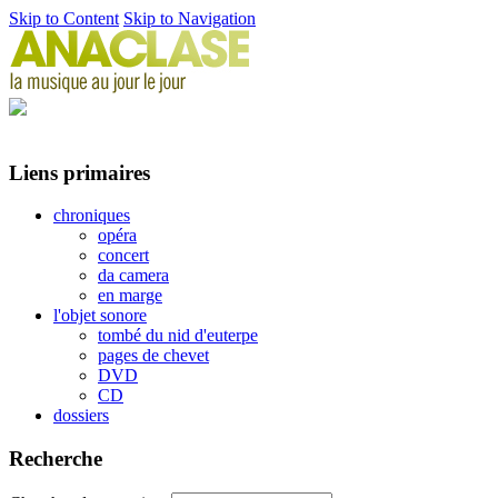
Skip to Content
Skip to Navigation
Liens primaires
chroniques
opéra
concert
da camera
en marge
l'objet sonore
tombé du nid d'euterpe
pages de chevet
DVD
CD
dossiers
Recherche