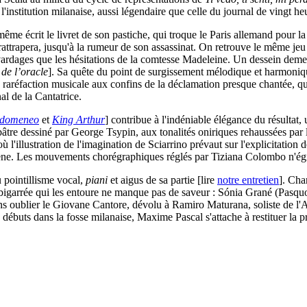
l'institution milanaise, aussi légendaire que celle du journal de vingt he
-même écrit le livret de son pastiche, qui troque le Paris allemand pour 
attrapera, jusqu'à la rumeur de son assassinat. On retrouve le même jeu 
bavardages que les hésitations de la comtesse Madeleine. Un dessein dem
 de l’oracle
]. Sa quête du point de surgissement mélodique et harmoniqu
e raréfaction musicale aux confins de la déclamation presque chantée, 
nal de la Cantatrice.
Idomeneo
et
King Arthur
] contribue à l'indéniable élégance du résultat,
albâtre dessiné par George Tsypin, aux tonalités oniriques rehaussées pa
l'illustration de l'imagination de Sciarrino prévaut sur l'explicitation d
cène. Les mouvements chorégraphiques réglés par Tiziana Colombo n'égra
u pointillisme vocal,
piani
et aigus de sa partie [lire
notre entretien
]. Cha
r bigarrée qui les entoure ne manque pas de saveur : Sónia Grané (Pas
 oublier le Giovane Cantore, dévolu à Ramiro Maturana, soliste de l'A
es débuts dans la fosse milanaise, Maxime Pascal s'attache à restituer la 