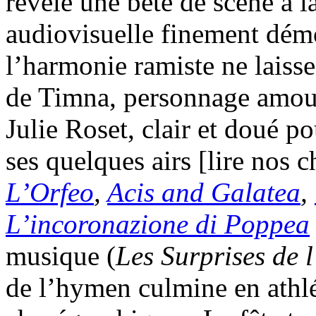
révèle une bête de scène à l
audiovisuelle finement démo
l’harmonie ramiste ne laiss
de Timna, personnage amour
Julie Roset, clair et doué p
ses quelques airs [lire nos 
L’Orfeo
,
Acis and Galatea
,
L’incoronazione di Poppea
musique (
Les Surprises de 
de l’hymen culmine en athl