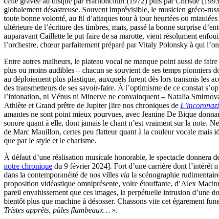
celle gravée au disque par Harnoncourt (1972) puis par Christie (1993)
globalement désastreuse. Souvent imprévisible, le musicien gréco-russe 
toute bonne volonté, au fil d’attaques tour à tour heurtées ou miaulé
ultérieure de l’écriture des timbres, mais, passé la bonne surprise d’e
auparavant Caillette le put faire de sa marotte, vient résolument enfo
l’orchestre, chœur parfaitement préparé par Vitaly Polonsky à qui l’o
Entre autres malheurs, le plateau vocal ne manque point aussi de fai
plus ou moins audibles – chacun se souvient de ses temps pionniers do
au déploiement plus plastique, auxquels furent dès lors transmis les a
des transmetteurs de ses savoir-faire. À l’optimisme de ce constat s’
l’intonation, ni Vénus ni Minerve ne convainquent – Natalia Smirnova
Athlète et Grand prêtre de Jupiter [lire nos chroniques de
L’incoronaz
amantes ne sont point mieux pourvues, avec Jeanine De Bique donnant 
sonore quant à elle, dont jamais le chant n’est vraiment sur la note. 
de Marc Mauillon, certes peu flatteur quant à la couleur vocale mais i
que par le style et le charisme.
À défaut d’une réalisation musicale honorable, le spectacle donnera d
notre chronique
du 9 février 2024]. Fort d’une carrière dont l’intérêt n
dans la contemporanéité de nos villes
via
la scénographie rudimentair
proposition vidéastique omniprésente, voire étouffante, d’Alex Macinni
pareil envahissement que ces images, la perpétuelle intrusion d’une d
bientôt plus que machine à désosser. Chassons vite cet égarement fune
Tristes apprêts, pâles flambeaux…
».