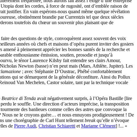
gulièrement fréquentée
,
nous aurons fait assez l’éloge d’une entreprise
 Utopia dont les cordes, à force de rugosité, ont d’emblée raison de
rait justifier. En vain espérons-nous quand même quelque révélation
igoureuse, obstinément brandie par Currentzis tel que deux siècles
arderons toutefois du chœur un souvenir plus plaisant que de
 faire des questions de style, convoquèrent assez souvent des voix
illeurs années où chefs et maisons d’opéra purent inviter des gosiers
ors amené à pleinement apprécier les bonnes santés de la recherche et
parable enthousiasme émission, soutien, prosodie et jusqu’à
ourvu, le ténor Laurence Kilsby fait entendre ses clairs Amour,
 Nicholas Newton (basse) n’en peut mais (Mars, Athlète, Jupiter). Les
clamazione
; avec Stéphanie D’Oustrac, Phébé confortablement
nations qui se démarquent de la générale déconfiture. Ainsi du Pollux
e Reinoud Van Mechelen, Castor solaire, tant par la technique vocale
e
Beatrice di Tenda
avait négativement surpris, à l’Opéra Bastille [lire
r perdu le souffle. Une direction d’acteurs imprécise, la transposition
a tourmente des banlieues comme celles des astres que convoque la
? Nous ne le croyons guère… et nous ennuyons prodigieusement ! De
dans une chorégraphie de Carl Hunt tellement
break
qu’elle n’évoque
elles de
Pierre Audi
,
Christian Schiaretti
et
Mariame Clément
] !... «