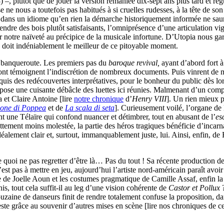
 –, plutôt que de jouer la version remaniée dix-sept ans plus tard et ré
ne nous a toutefois pas habitués à si cruelles rudesses, à la tête de son
es dans un idiome qu’en rien la démarche historiquement informée ne sau
ntendre des bois plutôt satisfaisants, l’omniprésence d’une articulation v
uir notre naïveté au précipice de la musicale infortune. D’Utopia nous g
n doit indéniablement le meilleur de ce pitoyable moment.
re banqueroute. Les premiers pas du
baroque revival,
ayant d’abord fort à
nt témoignent l’indiscrétion de nombreux documents. Puis vinrent de me
cquis des redécouvertes interprétatives, pour le bonheur du public dès l
oppose une cuisante débâcle des luettes ici réunies. Malmenant d’un com
 et Claire Antoine [lire
notre chronique
d’
Henry
VIII
]. Un rien mieux p
ione di Poppea
et de
La scala di seta
]. Curieusement voilé, l’organe de
une Télaïre qui confond nuancer et détimbrer, tout en abusant de l’
es
Nettement moins molestée, la partie des héros tragiques bénéficie d’incar
déalement clair et, surtout, immanquablement juste, lui. Ainsi, enfin, d
e quoi ne pas regretter d’être là… Pas du tout ! Sa récente production d
’est pas à mettre en jeu, aujourd’hui l’artiste nord-américain paraît avoi
e de Joelle Aoun et les costumes pragmatique de Camille Assaf, enfin l
s, tout cela suffit-il au leg d’une vision cohérente de
Castor et Pollux
ouzaine de danseurs finit de rendre totalement confuse la proposition, 
ste grâce au souvenir d’autres mises en scène [lire nos chroniques de c