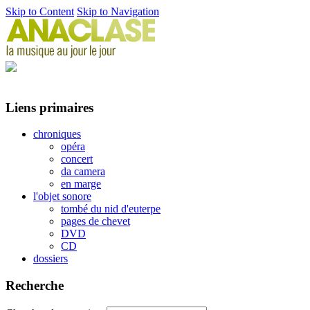
Skip to Content
Skip to Navigation
Liens primaires
chroniques
opéra
concert
da camera
en marge
l'objet sonore
tombé du nid d'euterpe
pages de chevet
DVD
CD
dossiers
Recherche