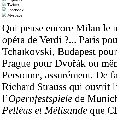
Twitter
Facebook
Myspace
Qui pense encore Milan le m
opéra de Verdi ?... Paris p
Tchaïkovski, Budapest pour
Prague pour Dvořák ou mê
Personne, assurément. De fa
Richard Strauss qui ouvrit 
l’
Opernfestspiele
de Munich,
Pelléas et Mélisande
que Cl