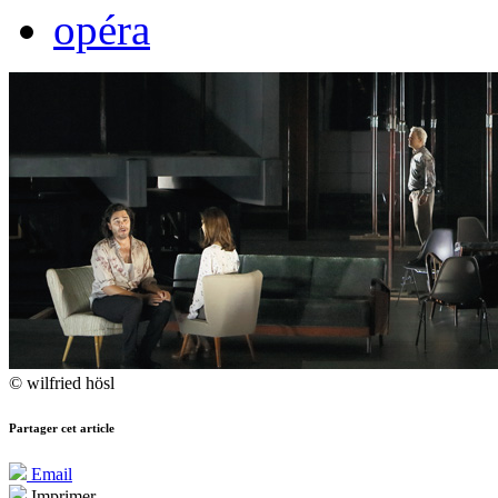
opéra
© wilfried hösl
Partager cet article
Email
Imprimer