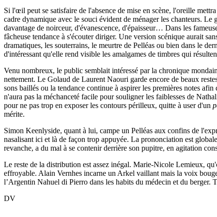
Si l'œil peut se satisfaire de l'absence de mise en scène, l'oreille met
cadre dynamique avec le souci évident de ménager les chanteurs. Le ges
davantage de noirceur, d'évanescence, d'épaisseur… Dans les fameuses
fâcheuse tendance à s'écouter diriger. Une version scénique aurait san
dramatiques, les souterrains, le meurtre de Pelléas ou bien dans le dern
d'intéressant qu'elle rend visible les amalgames de timbres qui résulten
Venu nombreux, le public semblait intéressé par la chronique mondaine 
nettement. Le Golaud de Laurent Naouri garde encore de beaux restes e
sons baillés ou la tendance continue à aspirer les premières notes afi
n'aura pas la méchanceté facile pour souligner les faiblesses de Natha
pour ne pas trop en exposer les contours périlleux, quitte à user d'un
p
mérite.
Simon Keenlyside, quant à lui, campe un Pelléas aux confins de l'expr
nasalisant ici et là de façon trop appuyée. La prononciation est global
revanche, a du mal à se contenir derrière son pupitre, en agitation cons
Le reste de la distribution est assez inégal. Marie-Nicole Lemieux, qu
effroyable. Alain Vernhes incarne un Arkel vaillant mais la voix boug
l’Argentin Nahuel di Pierro dans les habits du médecin et du berger. T
DV