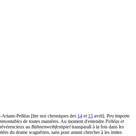
-Ariane-Pelléas [lire nos chroniques des
14
et
15
avril]. Peu importe
inmontables
de toutes manières. Au moment d'entendre
Pelléas et
irrévérencieux au
Bühnenweihfestspiel
transparaît à la fois dans les
tées du drame wagnérien, sans pour autant chercher à les imiter.