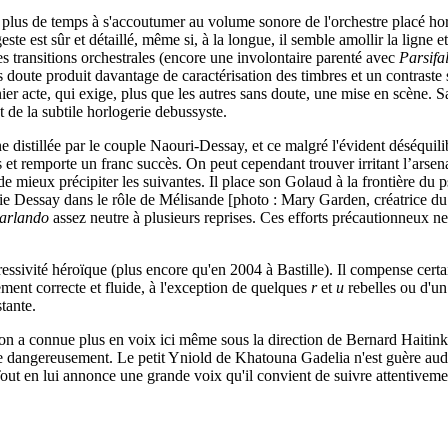
tra plus de temps à s'accoutumer au volume sonore de l'orchestre placé hors
te est sûr et détaillé, même si, à la longue, il semble amollir la lign
 transitions orchestrales (encore une involontaire parenté avec
Parsifa
s doute produit davantage de caractérisation des timbres et un contrast
ier acte, qui exige, plus que les autres sans doute, une mise en scène. Sa
t de la subtile horlogerie debussyste.
distillée par le couple Naouri-Dessay, et ce malgré l'évident déséquili
t remporte un franc succès. On peut cependant trouver irritant l’arsena
n de mieux précipiter les suivantes. Il place son Golaud à la frontière 
lie Dessay dans le rôle de Mélisande [photo : Mary Garden, créatrice du 
arlando
assez neutre à plusieurs reprises. Ces efforts précautionneux ne 
essivité héroïque (plus encore qu'en 2004 à Bastille). Il compense cert
ement correcte et fluide, à l'exception de quelques
r
et
u
rebelles ou d'u
tante.
'on a connue plus en voix ici même sous la direction de Bernard Haitink
e dangereusement. Le petit Yniold de Khatouna Gadelia n'est guère audib
out en lui annonce une grande voix qu'il convient de suivre attentiveme