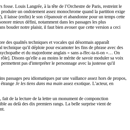
 fosse. Louis Langrée, à la tête de l’Orchestre de Paris, restreint le
e et produire un ondoiement assez monochrome quand la partition exige
l
), il laisse (enfin) le son s'épanouir et abandonne pour un temps cette
e sonore mieux défini, notamment dans les passages les plus
ns bouder notre plaisir, il faut bien avouer que cette version a ceci
bre des qualités techniques et vocales qui désormais apparaît
l technique qu'il déploie pour escamoter les fins de phrase avec des
du psychopathe et du majordome anglais « sans a-ffec-ta-ti-on »… On
rôle]. Disons qu'elle a au moins le mérite de savoir moduler sa voix
permettent pas d'interpréter le personnage avec la justesse qu'il
ains passages peu idiomatiques par une vaillance assez hors de propos,
n étrange
Je les tiens dans ma main
assez exotique. L'acteur, en
, fait de la lecture de la lettre un monument de componction
le au delà des dix premiers rangs. La belle surprise vient de
nt.