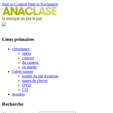
Skip to Content
Skip to Navigation
Liens primaires
chroniques
opéra
concert
da camera
en marge
l'objet sonore
tombé du nid d'euterpe
pages de chevet
DVD
CD
dossiers
Recherche