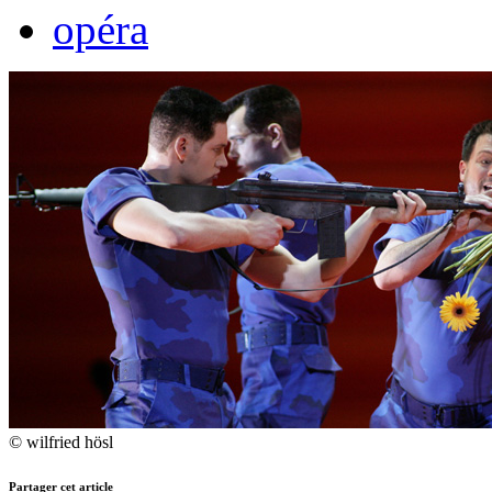
opéra
© wilfried hösl
Partager cet article