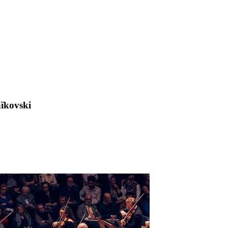
aïkovski