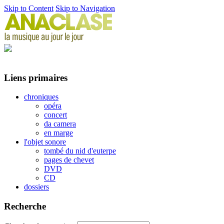
Skip to Content
Skip to Navigation
Liens primaires
chroniques
opéra
concert
da camera
en marge
l'objet sonore
tombé du nid d'euterpe
pages de chevet
DVD
CD
dossiers
Recherche