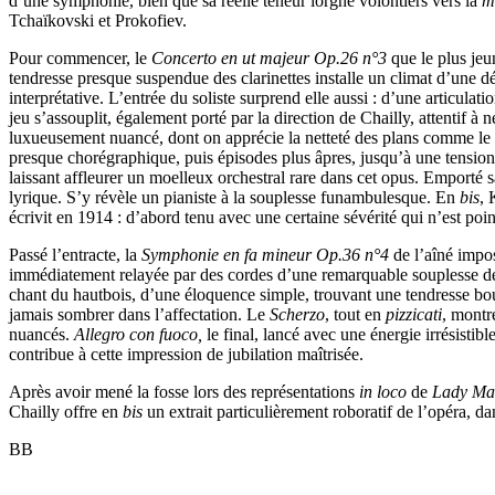
d’une symphonie, bien que sa réelle teneur lorgne volontiers vers la
m
Tchaïkovski et Prokofiev.
Pour commencer, le
Concerto en ut majeur Op.26 n°3
que le plus je
tendresse presque suspendue des clarinettes installe un climat d’une dé
interprétative. L’entrée du soliste surprend elle aussi : d’une articul
jeu s’assouplit, également porté par la direction de Chailly, attentif à 
luxueusement nuancé, dont on apprécie la netteté des plans comme le ve
presque chorégraphique, puis épisodes plus âpres, jusqu’à une tension v
laissant affleurer un moelleux orchestral rare dans cet opus. Emporté s
lyrique. S’y révèle un pianiste à la souplesse funambulesque. En
bis
, 
écrivit en 1914 : d’abord tenu avec une certaine sévérité qui n’est poin
Passé l’entracte, la
Symphonie en fa mineur Op.36 n°4
de l’aîné impos
immédiatement relayée par des cordes d’une remarquable souplesse de 
chant du hautbois, d’une éloquence simple, trouvant une tendresse bou
jamais sombrer dans l’affectation. Le
Scherzo
, tout en
pizzicati
, montr
nuancés.
Allegro con fuoco,
le final, lancé avec une énergie irrésistib
contribue à cette impression de jubilation maîtrisée.
Après avoir mené la fosse lors des représentations
in loco
de
Lady Ma
Chailly offre en
bis
un extrait particulièrement roboratif de l’opéra, d
BB