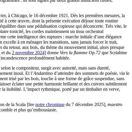
rogrammés : ils sont signés par deux grands musiciens russes,
avier, à Chicago, le 16 décembre 1921. Dès les premières mesures, la
cié à cette œuvre, dont la présente exécution déjoue toute routine
équilibre dans une pédalisation copieuse qui déconcerte. Très vite, le
laire tonicité, les cordes maintiennent un tissu orchestral
me cette intelligence des ruptures : marche initiale d’une élégance
excelle à en ménager les transitions, sans jamais forcer le trait,
ors du retour, aux bois, du thème du mouvement initial, alors presque
1
et du
2 novembre 2024
] donne
Vers la flamme Op.72
que Scriabine
ne incandescence profondément habitée.
selon le compositeur, surgit avec autorité, mais sans dureté,
ement inouï. Et l’
Andantino
d’atteindre des sommets de poésie,
via
le
ent irisé par les bois, touche à une forme de grâce suspendue, sans
aisser éclater une petite harmonie brillante et des cuivres subtilement
r la lisibilité. L’impact rythmique, porté par un timbalier en verve,
on de la Scala [lire
notre chronique
du 7 décembre 2025],
maestro
 comble et plus qu’enthousiaste.