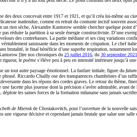
odernité
d’il y a un tout petit siècle. Le point commun des deux opus p
une des deux concevait entre 1917 et 1921, et qu’il créa lui-même au cl
licatesse inattendue, comme en retrait du contraste incisif souvent asso
ation un rien sèche, Alexandre Kantorow semble chercher quelque point d’
ne pas réduire la partition à sa seule énergie constructiviste. D’une exemp
lours des contrebasses. La partie médiane et ses cinq variations confir
éritablement saisissante dans les moments de crispation. Le chef italien 
ans brutalité, le final bénéficie d’une superbe respiration, notamment l
Kantorow [lire nos chroniques du
25 juillet 2016
, du
30 septembre 202
t rigueur, le
poème
s’élève peu à peu en intensité intérieure jusqu’à u
e un tout autre paysage émotionnel. La fanfare initiale, figure du
fatum
phrasé. Riccardo Chailly ose des transparences chambristes d’un raffin
leversante dans les répons des cordes graves. Le retour du thème, finem
e une facette plus joueuse dont la précision s’avère admirable, avant de l
le, déploie les saines forces de la formation milanaise sans jamais sacrifie
cbeth de Mzensk
de Chostakovitch, pour l’ouverture de la nouvelle sais
ans une vigueur décisive et cependant jamais brutale que salue une salle