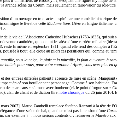
re plus d’un mafieux de Brooklyn !) évoquait une figure mythique de la
 la grande scène du Corum, mais seulement en faire-valoir du rôle-tit
tion d’un ouvrage en trois actes inspiré par une comédie historique de
imoni signe le livret de cette
Madame Sans-Gêne
en langue italienne,
915.
r de la vie de l’Alsacienne Catherine Hubscher (1753-1835), qui suit s
venue cantinière, qui connut les aléas d’une carrière militaire (blessu
e I), reste la même en septembre 1811, quand elle rend des comptes à l
, poussée à bout, elle cloue au pilori ces persifleurs qui, comme au temps 
 canaille, sous la neige, la pluie et la mitraille, la faim au ventre, à r
me battais pour vous, pour votre couronne ! Après, vous avez plus eu qu
ïne et des entrées différées pallient l’absence de mise en scène. Manquan
n impact épicé son bouillonnant personnage. Comme à son habitude, Fra
rio des « artisans » s’amuse avec bonheur (cf. le point d’orgue sur «
Ch
, clair de chant et de diction [lire
notre chronique
du 26 juin 2010]. E
mars 2007], Marco Zambelli remplace Stefano Ranzani à la tête de l’O
 l’élégance d’une scène de bal, quand ce n’est pas la tension d’une
Carm
in, par exemple ? –, nous serions contents d'y retrouver le Maestro a