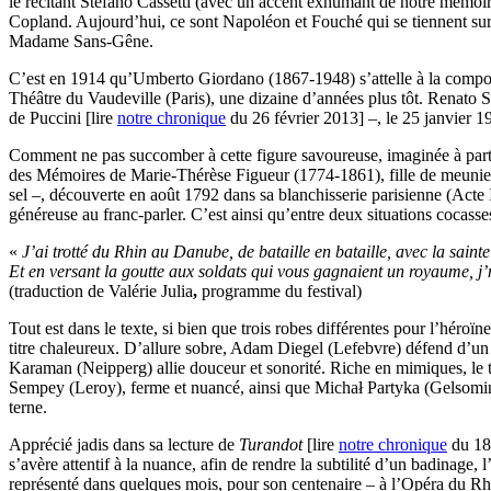
le récitant Stefano Cassetti (avec un accent exhumant de notre mémoi
Copland. Aujourd’hui, ce sont Napoléon et Fouché qui se tiennent sur
Madame Sans-Gêne.
C’est en 1914 qu’Umberto Giordano (1867-1948) s’attelle à la composi
Théâtre du Vaudeville (Paris), une dizaine d’années plus tôt. Renato S
de Puccini [lire
notre chronique
du 26 février 2013] –, le 25 janvier 1
Comment ne pas succomber à cette figure savoureuse, imaginée à parti
des Mémoires de Marie-Thérèse Figueur (1774-1861), fille de meunier de
sel –, découverte en août 1792 dans sa blanchisserie parisienne (Act
généreuse au franc-parler. C’est ainsi qu’entre deux situations cocasses
«
J’ai trotté du Rhin au Danube, de bataille en bataille, avec la sainte
Et en versant la goutte aux soldats qui vous gagnaient un royaume, j’
(traduction de Valérie Julia
,
programme du festival)
Tout est dans le texte, si bien que trois robes différentes pour l’héro
titre chaleureux. D’allure sobre, Adam Diegel (Lefebvre) défend d’u
Karaman (Neipperg) allie douceur et sonorité. Riche en mimiques, le t
Sempey (Leroy), ferme et nuancé, ainsi que Michał Partyka (Gelsomino)
terne.
Apprécié jadis dans sa lecture de
Turandot
[lire
notre chronique
du 18 
s’avère attentif à la nuance, afin de rendre la subtilité d’un badinage,
représenté dans quelques mois, pour son centenaire – à l’Opéra du Rh