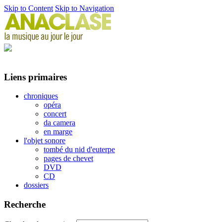
Skip to Content
Skip to Navigation
Liens primaires
chroniques
opéra
concert
da camera
en marge
l'objet sonore
tombé du nid d'euterpe
pages de chevet
DVD
CD
dossiers
Recherche