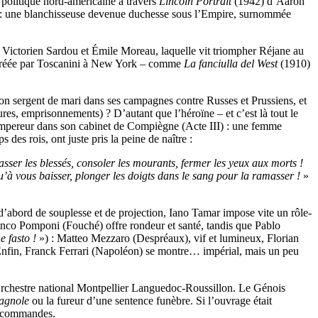
 politique nord-américaine à travers
Lincoln Portrait
(1942) d’Aaron
re : une blanchisseuse devenue duchesse sous l’Empire, surnommée
 Victorien Sardou et Émile Moreau, laquelle vit triompher Réjane au
 créée par Toscanini à New York – comme
La fanciulla del West
(1910)
on sergent de mari dans ses campagnes contre Russes et Prussiens, et
res, emprisonnements) ? D’autant que l’héroïne – et c’est là tout le
’Empereur dans son cabinet de Compiègne (Acte III) : une femme
des rois, ont juste pris la peine de naître :
amasser les blessés, consoler les mourants, fermer les yeux aux morts !
’à vous baisser, plonger les doigts dans le sang pour la ramasser !
»
t d’abord de souplesse et de projection, Iano Tamar impose vite un rôle-
nco Pomponi (Fouché) offre rondeur et santé, tandis que Pablo
e fasto !
») : Matteo Mezzaro (Despréaux), vif et lumineux, Florian
nfin, Franck Ferrari (Napoléon) se montre… impérial, mais un peu
rchestre national Montpellier Languedoc-Roussillon. Le Génois
agnole
ou la fureur d’une sentence funèbre. Si l’ouvrage était
ux commandes.