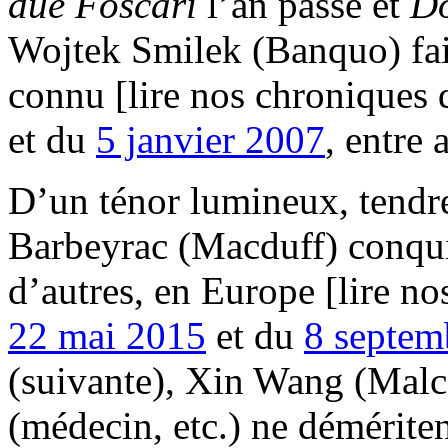
due Foscari
l’an passé et
Do
Wojtek Smilek (Banquo) fait
connu [lire nos chroniques
et du
5 janvier 2007
, entre 
D’un ténor lumineux, tendre 
Barbeyrac (Macduff) conquie
d’autres, en Europe [lire n
22 mai 2015
et du
8 septem
(suivante), Xin Wang (Malc
(médecin, etc.) ne démérite