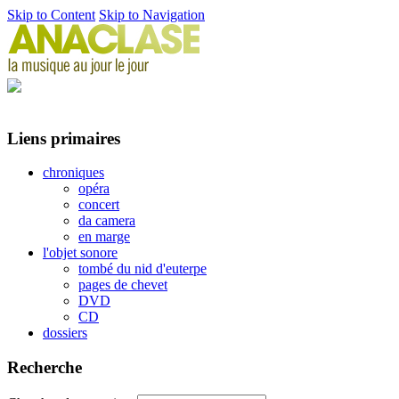
Skip to Content
Skip to Navigation
Liens primaires
chroniques
opéra
concert
da camera
en marge
l'objet sonore
tombé du nid d'euterpe
pages de chevet
DVD
CD
dossiers
Recherche