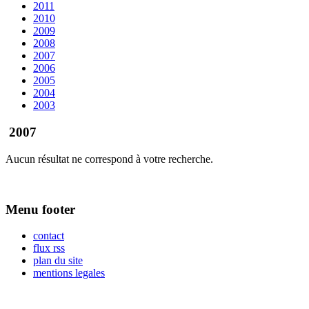
2011
2010
2009
2008
2007
2006
2005
2004
2003
2007
Aucun résultat ne correspond à votre recherche.
Menu footer
contact
flux rss
plan du site
mentions legales