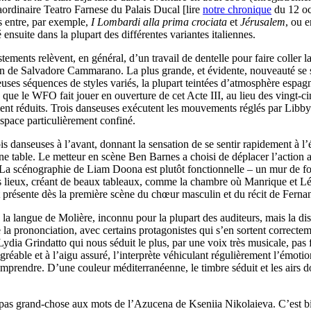
raordinaire Teatro Farnese du Palais Ducal [lire
notre chronique
du 12 oct
s entre, par exemple,
I Lombardi alla prima crociata
et
Jérusalem
, ou 
ensuite dans la plupart des différentes variantes italiennes.
ustements relèvent, en général, d’un travail de dentelle pour faire colle
alien de Salvadore Cammarano. La plus grande, et évidente, nouveauté se s
reuses séquences de styles variés, la plupart teintées d’atmosphère espa
e le WFO fait jouer en ouverture de cet Acte III, au lieu des vingt-cin
ent réduits. Trois danseuses exécutent les mouvements réglés par Libb
espace particulièrement confiné.
s danseuses à l’avant, donnant la sensation de se sentir rapidement à l’ét
e table. Le metteur en scène Ben Barnes a choisi de déplacer l’action a
La scénographie de Liam Doona est plutôt fonctionnelle – un mur de fon
s lieux, créant de beaux tableaux, comme la chambre où Manrique et Léon
t présente dès la première scène du chœur masculin et du récit de Ferna
s la langue de Molière, inconnu pour la plupart des auditeurs, mais la d
 la prononciation, avec certains protagonistes qui s’en sortent correctem
ydia Grindatto qui nous séduit le plus, par une voix très musicale, pas
éable et à l’aigu assuré, l’interprète véhiculant régulièrement l’émoti
omprendre. D’une couleur méditerranéenne, le timbre séduit et les airs d
 pas grand-chose aux mots de l’Azucena de Kseniia Nikolaieva. C’est 