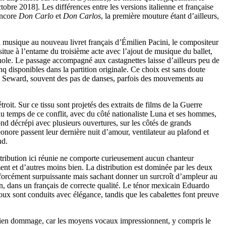
obre 2018]. Les différences entre les versions italienne et française
encore
Don Carlo
et
Don Carlos
, la première mouture étant d’ailleurs,
r la musique au nouveau livret français d’Émilien Pacini, le compositeur
itue à l’entame du troisième acte avec l’ajout de musique du ballet,
gnole. Le passage accompagné aux castagnettes laisse d’ailleurs peu de
q disponibles dans la partition originale. Ce choix est sans doute
y Seward, souvent des pas de danses, parfois des mouvements au
roit. Sur ce tissu sont projetés des extraits de films de la Guerre
u temps de ce conflit, avec du côté nationaliste Luna et ses hommes,
d décrépi avec plusieurs ouvertures, sur les côtés de grands
ore passent leur dernière nuit d’amour, ventilateur au plafond et
nd.
istribution ici réunie ne comporte curieusement aucun chanteur
ent et d’autres moins bien. La distribution est dominée par les deux
 forcément surpuissante mais sachant donner un surcroît d’ampleur au
on, dans un français de correcte qualité. Le ténor mexicain Eduardo
oux sont conduits avec élégance, tandis que les cabalettes font preuve
bien dommage, car les moyens vocaux impressionnent, y compris le