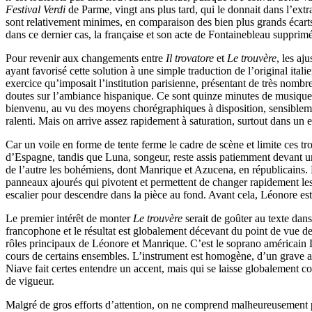
Festival Verdi
de Parme, vingt ans plus tard, qui le donnait dans l’ext
sont relativement minimes, en comparaison des bien plus grands écart
dans ce dernier cas, la française et son acte de Fontainebleau supprimé 
Pour revenir aux changements entre
Il trovatore
et
Le trouvère
, les aj
ayant favorisé cette solution à une simple traduction de l’original it
exercice qu’imposait l’institution parisienne, présentant de très nomb
doutes sur l’ambiance hispanique. Ce sont quinze minutes de musique qu
bienvenu, au vu des moyens chorégraphiques à disposition, sensiblem
ralenti. Mais on arrive assez rapidement à saturation, surtout dans un 
Car un voile en forme de tente ferme le cadre de scène et limite ces troi
d’Espagne, tandis que Luna, songeur, reste assis patiemment devant un
de l’autre les bohémiens, dont Manrique et Azucena, en républicains. 
panneaux ajourés qui pivotent et permettent de changer rapidement le
escalier pour descendre dans la pièce au fond. Avant cela, Léonore es
Le premier intérêt de monter
Le trouvère
serait de goûter au texte dan
francophone et le résultat est globalement décevant du point de vue de
rôles principaux de Léonore et Manrique. C’est le soprano américain L
cours de certains ensembles. L’instrument est homogène, d’un grave agr
Niave fait certes entendre un accent, mais qui se laisse globalement c
de vigueur.
Malgré de gros efforts d’attention, on ne comprend malheureusement