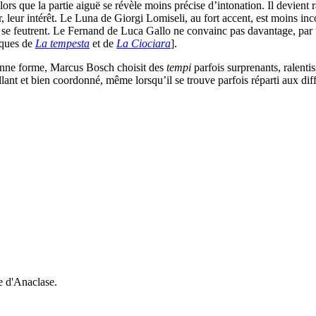
alors que la partie aiguë se révèle moins précise d’intonation. Il devien
, leur intérêt. Le Luna de Giorgi Lomiseli, au fort accent, est moins inc
se feutrent. Le Fernand de Luca Gallo ne convainc pas davantage, par u
iques de
La tempesta
et de
La Ciociara
].
nne forme, Marcus Bosch choisit des
tempi
parfois surprenants, ralenti
nt et bien coordonné, même lorsqu’il se trouve parfois réparti aux diffé
e d'Anaclase.