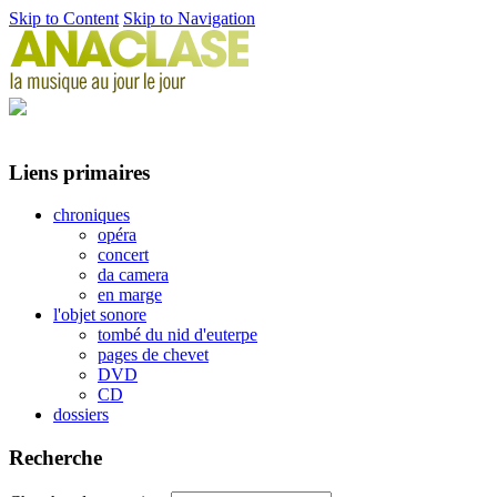
Skip to Content
Skip to Navigation
Liens primaires
chroniques
opéra
concert
da camera
en marge
l'objet sonore
tombé du nid d'euterpe
pages de chevet
DVD
CD
dossiers
Recherche