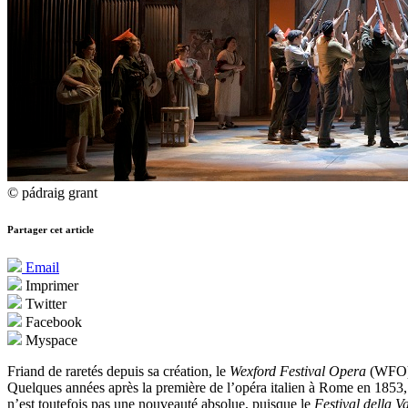
© pádraig grant
Partager cet article
Email
Imprimer
Twitter
Facebook
Myspace
Friand de raretés depuis sa création, le
Wexford Festival Opera
(WFO) m
Quelques années après la première de l’opéra italien à Rome en 1853, 
n’est toutefois pas une nouveauté absolue, puisque le
Festival della Va