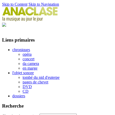
Skip to Content
Skip to Navigation
Liens primaires
chroniques
opéra
concert
da camera
en marge
l'objet sonore
tombé du nid d'euterpe
pages de chevet
DVD
CD
dossiers
Recherche