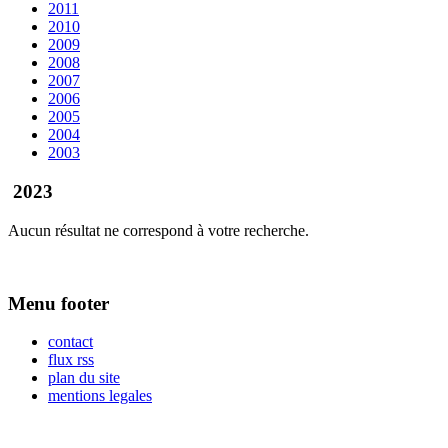
2011
2010
2009
2008
2007
2006
2005
2004
2003
2023
Aucun résultat ne correspond à votre recherche.
Menu footer
contact
flux rss
plan du site
mentions legales