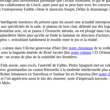
n ouvrage plus ouvertement parodique que l'avatar straussien, et qui se gl
me collaborateur de Gluck, autre pont qui se peut faire avec les conve
ù l'entrepreneur Faillite côtoie le musicien Soupir, Délire le dramaturge 
l'intelligente insolence du présent opus lui assure une actualité intemp
 spécificités de la salle, le plateau de bois clair, délimité par des loge
troisième acte, où se jouera
L'Oranzebe
attendu, on est plongé dans l'a
ielibère libère plus qu'elle ne bride la fantaisie de direction d'acteurs
éra », redoublant habilement le trouble entre le jeu et la réalité.
nt, comme dans l'
Alcina
genevoise d'hier [lire
notre chronique
de la veill
sous la baguette émérite de René Jacobs [lire
notre critique
CD
Orlan
t : un avatar de plus de la solubilité des frontières.
Fink assoie, sans excès, l'autorité de Fallito. Pietro Spagnoli met en v
avec gourmandise un castrat Ritornello à la modestie intellectuelle plus 
a, Robin Johannsen en Smorfiosa et Sunhae Im en Porporina [lire
notre 
, et l’on appréciera aussi le trio des
mamme
, sorte d'impresarii travest
do Melo.