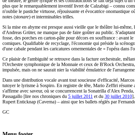
de théâtre, le genre lyrique et ses contradictions se fait déjà sujet d'u
plus que le remarquablement inventif livret de Calzabigi – connu com
n'oublie le pastiche virtuose, réjouissante et évocatrice onomastique o
notes (
stonare
) et interminables trilles.
Si la mise en abyme est presque aussi vieille que le théâtre lui-même, 
d'Andreas Grüter, ne manque pas de faire goûter au public. S'adaptant aux
fosse, des porches en carton-pâte pour décors en souffrance : avant le 
comiques. Qualifiable de recyclage, l'économie qui préside la scénograph
d'une cabale pendant les caricatures ornementales de « l'opéra dans l'op
Ce plaisir de l'ambiguïté se retrouve dans la facture orchestrale, mêla
l'Orchestre symphonique de la Monnaie et ceux de B'Rock Orchestra, 
impulsée, mais on ne saurait nier la viabilité émulatrice de l'arrangemen
Dans une distribution vocale avant tout soucieuse d'efficacité, Marcos 
tutoyer le lyrisme à Sospiro. En registre de tête, Mario Zeffiri résume 
s'affirme avec saveur, où se concurrencent la Sonatrilla d'Alex Pend
Passagallo [lire nos chroniques du
5 juillet 2011
et du
30 juillet 2010
]
Rupert Enticknap (Caverna) – ainsi que les ballets réglés par Fernan
GC
Menu footer