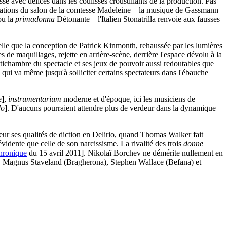
isse avec délices dans les coulisses croustillants de la production. Pas
rsations du salon de la comtesse Madeleine – la musique de Gassmann
ou la
primadonna
Détonante – l'Italien Stonatrilla renvoie aux fausses
orelle que la conception de Patrick Kinmonth, rehaussée par les lumières
s de maquillages, rejette en arrière-scène, derrière l'espace dévolu à la
ntichambre du spectacle et ses jeux de pouvoir aussi redoutables que
, qui va même jusqu'à solliciter certains spectateurs dans l'ébauche
e],
instrumentarium
moderne et d'époque, ici les musiciens de
do
]. D'aucuns pourraient attendre plus de verdeur dans la dynamique
aleur ses qualités de diction en Delirio, quand Thomas Walker fait
évidente que celle de son narcissisme. La rivalité des trois
donne
chronique
du 15 avril 2011]. Nikolaï Borchev ne démérite nullement en
is – Magnus Staveland (Bragherona), Stephen Wallace (Befana) et