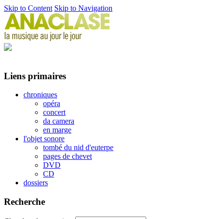
Skip to Content
Skip to Navigation
Liens primaires
chroniques
opéra
concert
da camera
en marge
l'objet sonore
tombé du nid d'euterpe
pages de chevet
DVD
CD
dossiers
Recherche