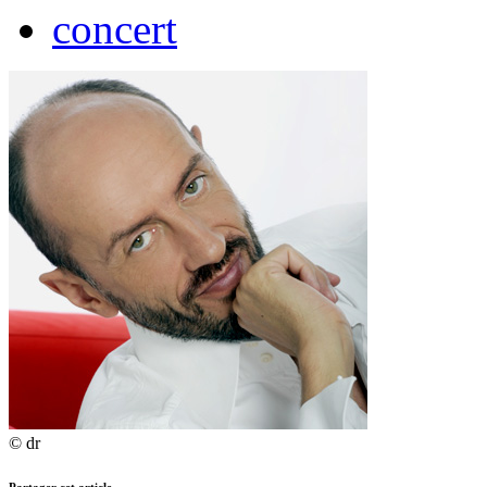
concert
© dr