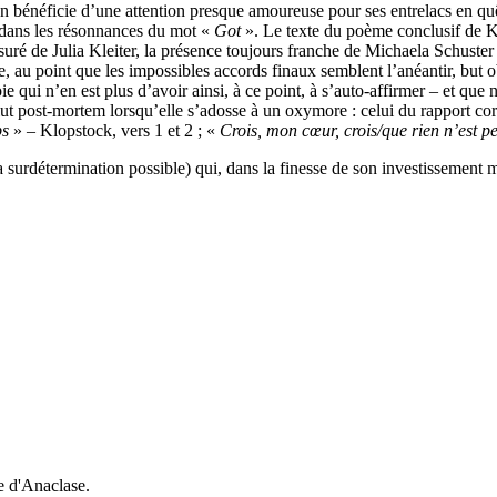
tion bénéficie d’une attention presque amoureuse pour ses entrelacs en qu
rt dans les résonnances du mot «
Got
». Le texte du poème conclusif de K
uré de Julia Kleiter, la présence toujours franche de Michaela Schuster et
 au point que les impossibles accords finaux semblent l’anéantir, but ob
ie qui n’en est plus d’avoir ainsi, à ce point, à s’auto-affirmer – et q
ut post-mortem lorsqu’elle s’adosse à un oxymore : celui du rapport cor
ps
» – Klopstock, vers 1 et 2 ; «
Crois, mon cœur, crois/que rien n’est pe
surdétermination possible) qui, dans la finesse de son investissement mu
e d'Anaclase.