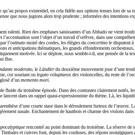
qu’au propos existentiel, en cela fidèle aux options tenues lors de sa rest
enue que nous jugions alors trop prudente ; informées des intentions ex
ent ralenti. Rien des emphases saisissantes d’un Abbado ne vient trouble
accentuation sont l’objet d’un travail d’orfèvre, dans une compréhensio
par l’
ostinato
moiré des cordes, les élégies du
concertino
le disputent à
épons et anticipations thématiques, les grands effondrements orchestraux, 
iquement motivée. Ici se déploie, nous semble-t-il, une pensée de la tex
i flue.
ndante moderato
, le
Ländler
du deuxième mouvement joue d’une troublan
mme, cor souriant ou
legato
voluptueux des violoncelles, du reste de l’or
 glosé d’un
memento mori
.
le fluide du troisième épisode. Dans des contrastes clairement notés, le
se lancent dans un rappel quasi-expressionniste du thème. Là, les liquidi
arenthèse d’une courte stase dans le déroulement furieux de l’œuvre. La
égèrement nasale. Enchantement de hautbois et charme des violons dans u
apocalyptique
rencontré au point dominant du troisième. La réserve de so
 Timbales et cuivres font, depuis les coulisses, des répons nostalgiques 