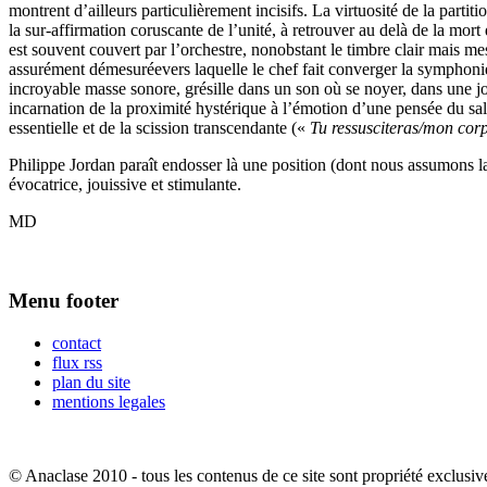
montrent d’ailleurs particulièrement incisifs. La virtuosité de la parti
la sur-affirmation coruscante de l’unité, à retrouver au delà de la mo
est souvent couvert par l’orchestre, nonobstant le timbre clair mais mes
assurément démesuréevers laquelle le chef fait converger la symphonie,
incroyable masse sonore, grésille dans un son où se noyer, dans une jo
incarnation de la proximité hystérique à l’émotion d’une pensée du sal
essentielle et de la scission transcendante («
Tu ressusciteras/mon cor
Philippe Jordan paraît endosser là une position (dont nous assumons la 
évocatrice, jouissive et stimulante.
MD
Menu footer
contact
flux rss
plan du site
mentions legales
© Anaclase 2010 - tous les contenus de ce site sont propriété exclusiv