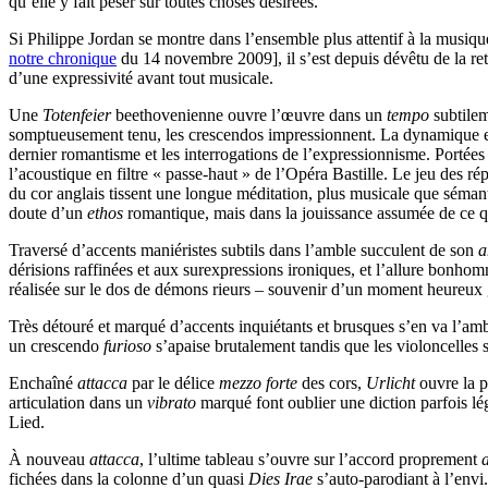
qu’elle y fait peser sur toutes choses désirées.
Si Philippe Jordan se montre dans l’ensemble plus attentif à la musique 
notre chronique
du 14 novembre 2009], il s’est depuis dévêtu de la ret
d’une expressivité avant tout musicale.
Une
Totenfeier
beethovenienne ouvre l’œuvre dans un
tempo
subtilem
somptueusement tenu, les crescendos impressionnent. La dynamique et l’
dernier romantisme et les interrogations de l’expressionnisme. Portées 
l’acoustique en filtre « passe-haut » de l’Opéra Bastille. Le jeu des r
du cor anglais tissent une longue méditation, plus musicale que sémant
doute d’un
ethos
romantique, mais dans la jouissance assumée de ce qu
Traversé d’accents maniéristes subtils dans l’amble succulent de son
a
dérisions raffinées et aux surexpressions ironiques, et l’allure bonho
réalisée sur le dos de démons rieurs – souvenir d’un moment heureux
Très détouré et marqué d’accents inquiétants et brusques s’en va l’amb
un crescendo
furioso
s’apaise brutalement tandis que les violoncelles 
Enchaîné
attacca
par le délice
mezzo forte
des cors,
Urlicht
ouvre la p
articulation dans un
vibrato
marqué font oublier une diction parfois l
Lied.
À nouveau
attacca
, l’ultime tableau s’ouvre sur l’accord proprement
fichées dans la colonne d’un quasi
Dies Irae
s’auto-parodiant à l’envi.