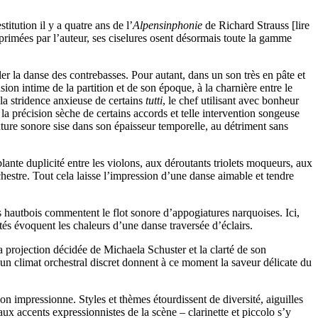
itution il y a quatre ans de l’
Alpensinphonie
de Richard Strauss [lire
primées par l’auteur, ses ciselures osent désormais toute la gamme
r la danse des contrebasses. Pour autant, dans un son très en pâte et
n intime de la partition et de son époque, à la charnière entre le
 la stridence anxieuse de certains
tutti
, le chef utilisant avec bonheur
la précision sèche de certains accords et telle intervention songeuse
ture sonore sise dans son épaisseur temporelle, au détriment sans
te duplicité entre les violons, aux déroutants triolets moqueurs, aux
chestre. Tout cela laisse l’impression d’une danse aimable et tendre
s hautbois commentent le flot sonore d’appogiatures narquoises. Ici,
tés évoquent les chaleurs d’une danse traversée d’éclairs.
 projection décidée de Michaela Schuster et la clarté de son
n climat orchestral discret donnent à ce moment la saveur délicate du
n impressionne. Styles et thèmes étourdissent de diversité, aiguilles
aux accents expressionnistes de la scène – clarinette et piccolo s’y