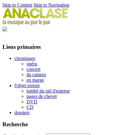
Skip to Content
Skip to Navigation
Liens primaires
chroniques
opéra
concert
da camera
en marge
l'objet sonore
tombé du nid d'euterpe
pages de chevet
DVD
CD
dossiers
Recherche