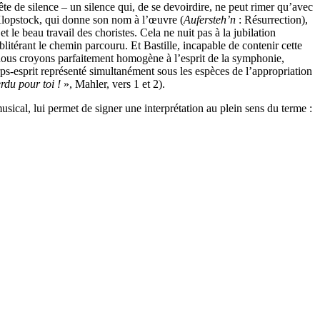
ête de silence – un silence qui, de se devoirdire, ne peut rimer qu’avec
lopstock, qui donne son nom à l’œuvre (
Aufersteh’n
: Résurrection),
 le beau travail des choristes. Cela ne nuit pas à la jubilation
litérant le chemin parcouru. Et Bastille, incapable de contenir cette
ue nous croyons parfaitement homogène à l’esprit de la symphonie,
ps-esprit représenté simultanément sous les espèces de l’appropriation
rdu pour toi !
», Mahler, vers 1 et 2).
sical, lui permet de signer une interprétation au plein sens du terme :