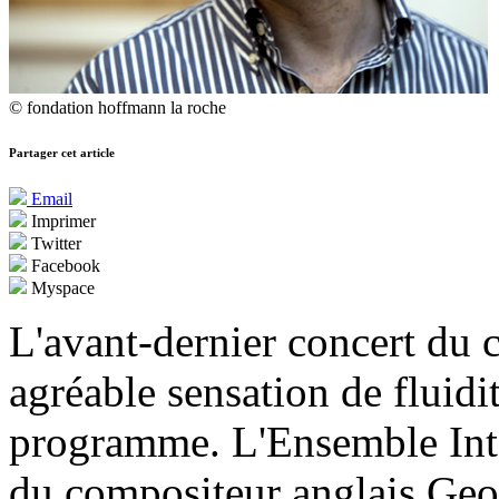
© fondation hoffmann la roche
Partager cet article
Email
Imprimer
Twitter
Facebook
Myspace
L'avant-dernier concert du 
agréable sensation de fluidi
programme. L'Ensemble Inte
du compositeur anglais Geor