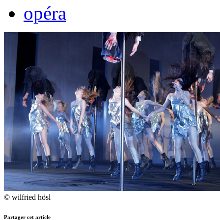
opéra
© wilfried hösl
Partager cet article