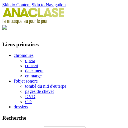
Skip to Content
Skip to Navigation
Liens primaires
chroniques
opéra
concert
da camera
en marge
l'objet sonore
tombé du nid d'euterpe
pages de chevet
DVD
CD
dossiers
Recherche