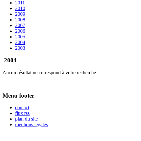
2011
2010
2009
2008
2007
2006
2005
2004
2003
2004
Aucun résultat ne correspond à votre recherche.
Menu footer
contact
flux rss
plan du site
mentions legales