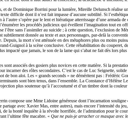
, et de Dominique Borrini pour la lumière, Mireille Delunsch réalise u
xte difficile dont il n’est fait impasse d’aucune subtilité. Si l’esthéti
 à l’autre s’opère par le lent et hiératique atterrissage d’une armada de
eux d’énumérer les procédés judicieux qui éveillent l’imagination tout en
isse l’être sans l’assimiler au suicide ; à cette question, l’exclusion de 
ubtilement donnée au texte et aux personnages, par-delà la convention
le. Depuis, la mort s’est atténuée en des métaphores plus ou moins puissant
rand-Guignol à la scène conclusive. Cette réhabilitation du couperet, d
us impacté que jamais, le son de la lame qui s’abat ne fait dès lors plus 
s sont associés des gosiers plus novices en cette matière. Si la presta
our incarner des rôles secondaires. C’est le cas de Luc Seignette, soli
ot de bon aloi. Les « grands seconds » ne déméritent pas : Frédéric Go
inants sont bien tenus, dans l’ensemble. La Constance d’Hélène Le Cor
 projection plus soutenue qu’à l’accoutumé et d’un timbre dont la coule
 Perrin compose une Mme Lidoine généreuse dont l’incarnation souligne c
partage avec Xavier Mas, entre autres), mais encore l’intensité du jeu,
e la bonté inquiète à la révolte horrifiée, de l’admiration pour le cour
ant l’ultime fête macabre. «
Que ne puis-je arracher ce masque avec le