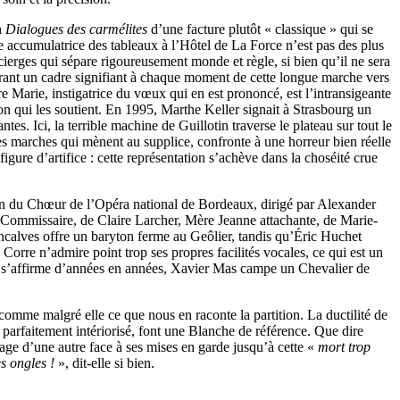
n
Dialogues des carmélites
d’une facture plutôt « classique » qui se
que accumulatrice des tableaux à l’Hôtel de La Force n’est pas des plus
 cierges qui sépare rigoureusement monde et règle, si bien qu’il ne sera
 offrant un cadre signifiant à chaque moment de cette longue marche vers
Mère Marie, instigatrice du vœux qui en est prononcé, est l’intransigeante
 qui les soutient. En 1995, Marthe Keller signait à Strasbourg un
es. Ici, la terrible machine de Guillotin traverse le plateau sur tout le
es marches qui mènent au supplice, confronte à une horreur bien réelle
figure d’artifice : cette représentation s’achève dans la choséité crue
tion du Chœur de l’Opéra national de Bordeaux, dirigé par Alexander
de Commissaire, de Claire Larcher, Mère Jeanne attachante, de Marie-
ncalves offre un baryton ferme au Geôlier, tandis qu’Éric Huchet
re n’admire point trop ses propres facilités vocales, ce qui est un
ur s’affirme d’années en années, Xavier Mas campe un Chevalier de
omme malgré elle ce que nous en raconte la partition. La ductilité de
 parfaitement intériorisé, font une Blanche de référence. Que dire
age d’une autre face à ses mises en garde jusqu’à cette «
mort trop
s ongles !
», dit-elle si bien.