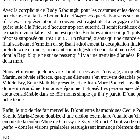
Avec la complicité de Rudy Sabounghi pour les costumes et les décors
penche avec autant de bonne foi et d’à-propos que de bon sens sur un te
réussies, la représentation du couvent est magistrale. Le voyage de l’un
guère utile à la Prieure d’accuser trop son autorité. Il serait fastidi
le martyre volontaire – si tant est que les Écritures autorisent qu’il pu
réponse supposée du Très Haut… En résumé, disons qu’une chance est s
final saisissant d’émotion en stylisant adroitement la décapitation fina
prélude « de cirque », imposant son indigeste et cependant bien réel G
dont la République ne sut se passer qu’il y a une trentaine d’années. Pl
de la mort.
Nous retrouvons quelques voix familiarisées avec l’ouvrage, auxquelle
Martin, se révèle efficace, quelques éléments s’en trouvent détachés p
Valérie Bry, Sœur Mathilde présente, et de Jean-Marc Bonicel, Javelin
donne un Aumônier toujours élégamment phrasé. Les personnages déterm
atout considérable dans ce rôle moins simple qu’il n’y paraît. D’une
belle tenue.
Enfin, le trio de tête fait merveille. D’opulentes harmoniques Cécile
Sophie Marin-Degor, doublée d’une diction exemplaire (qualité qu’elle 
encore de la énièmeMme de Croissy de Sylvie Brunet ? Tout va de soi, d
petite
» dont les visions préalables ressurgissent immanquablement dur
BB