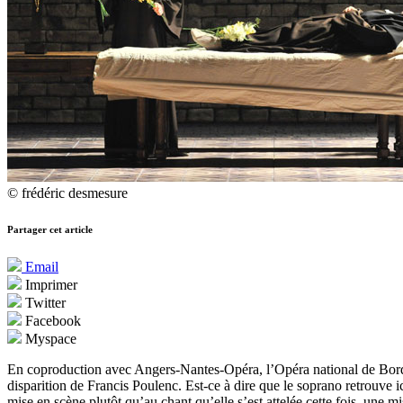
© frédéric desmesure
Partager cet article
Email
Imprimer
Twitter
Facebook
Myspace
En coproduction avec Angers-Nantes-Opéra, l’Opéra national de Bo
disparition de Francis Poulenc. Est-ce à dire que le soprano retrouve i
mise en scène plutôt qu’au chant qu’elle s’est attelée cette fois, une mis