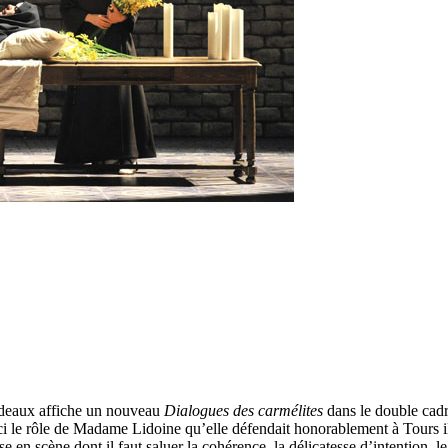
rdeaux affiche un nouveau
Dialogues des carmélites
dans le double cadr
ci le rôle de Madame Lidoine qu’elle défendait honorablement à Tours il 
e en scène dont il faut saluer la cohérence, la délicatesse d’intention, le 