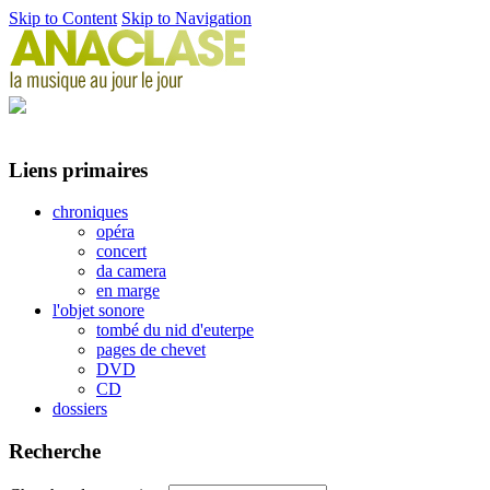
Skip to Content
Skip to Navigation
Liens primaires
chroniques
opéra
concert
da camera
en marge
l'objet sonore
tombé du nid d'euterpe
pages de chevet
DVD
CD
dossiers
Recherche