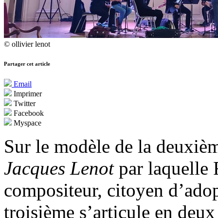
© ollivier lenot
Partager cet article
Email
Imprimer
Twitter
Facebook
Myspace
Sur le modèle de la deuxiè
Jacques Lenot
par laquelle
compositeur, citoyen d’adopt
troisième s’articule en deux