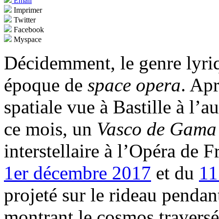
Email
Imprimer
Twitter
Facebook
Myspace
Décidemment, le genre lyriq
époque de
space opera
. Ap
spatiale vue à Bastille à l’
ce mois, un
Vasco de Gama
interstellaire à l’Opéra de 
1er décembre 2017
et du
11
projeté sur le rideau penda
montrant le cosmos traversé 