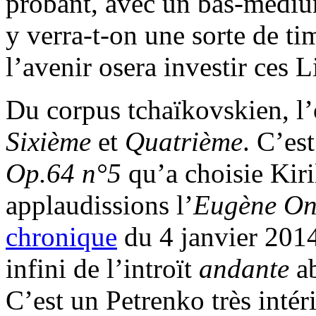
probant, avec un bas-médium
y verra-t-on une sorte de tim
l’avenir osera investir ces 
Du corpus tchaïkovskien, l’
Sixième
et
Quatrième
. C’es
Op.64 n°5
qu’a choisie Kir
applaudissions l’
Eugène O
chronique
du 4 janvier 2014
infini de l’introït
andante
a
C’est un Petrenko très intér