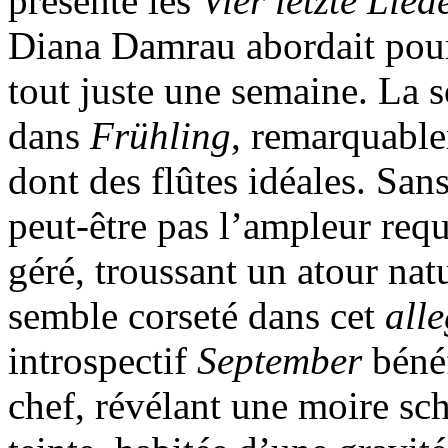
présente les
Vier letzte Lie
Diana Damrau abordait pour 
tout juste une semaine. La s
dans
Frühling
, remarquable
dont des flûtes idéales. San
peut-être pas l’ampleur requ
géré, troussant un atour nat
semble corseté dans cet
all
introspectif
September
béné
chef, révélant une moire sc