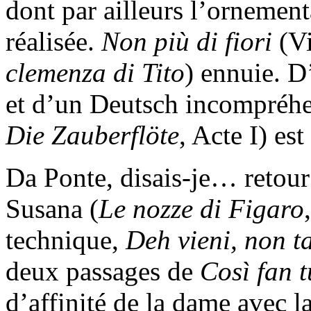
dont par ailleurs l’ornemen
réalisée.
Non più di fiori
(V
clemenza di Tito
) ennuie. D
et d’un Deutsch incompréhe
Die Zauberflöte
, Acte I) est
Da Ponte, disais-je… retour
Susana (
Le nozze di Figaro
technique,
Deh vieni, non t
deux passages de
Così fan t
d’affinité de la dame avec l