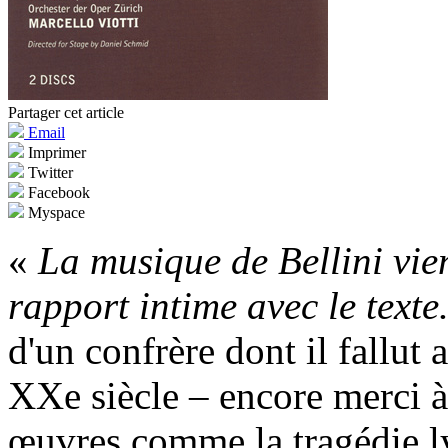
Partager cet article
Email
Imprimer
Twitter
Facebook
Myspace
«
La musique de Bellini vien
rapport intime avec le texte
d'un confrère dont il fallut
XXe siècle – encore merci à
œuvres comme la tragédie 