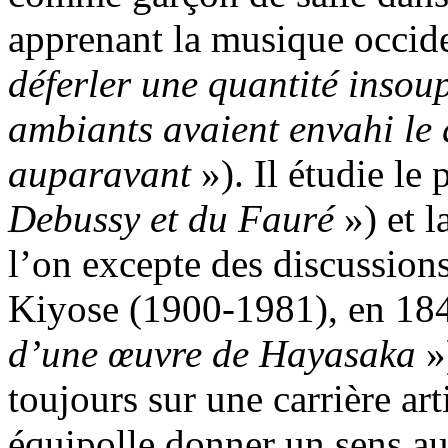
apprenant la musique occid
déferler une quantité insou
ambiants avaient envahi le
auparavant
»). Il étudie le
Debussy et du Fauré
») et l
l’on excepte des discussions
Kiyose (1900-1981), en 18
d’une œuvre de Hayasaka
»)
toujours sur une carrière art
équipolle donner un sens a