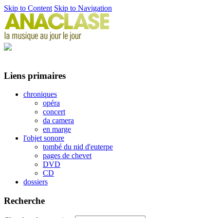
Skip to Content
Skip to Navigation
Liens primaires
chroniques
opéra
concert
da camera
en marge
l'objet sonore
tombé du nid d'euterpe
pages de chevet
DVD
CD
dossiers
Recherche