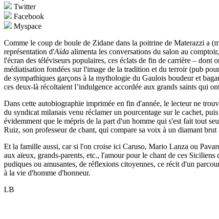
Twitter
Facebook
Myspace
Comme le coup de boule de Zidane dans la poitrine de Materazzi a (mal
représentation d'
Aïda
alimenta les conversations du salon au comptoir, 
l'écran des téléviseurs populaires, ces éclats de fin de carrière – dont
médiatisation fondées sur l'image de la tradition et du terroir (pub p
de sympathiques garçons à la mythologie du Gaulois boudeur et baga
ces deux-là récoltaient l’indulgence accordée aux grands saints qui on
Dans cette autobiographie imprimée en fin d'année, le lecteur ne trouve
du syndicat milanais venu réclamer un pourcentage sur le cachet, puis
évidemment que le mépris de la part d'un homme qui s'est fait tout se
Ruiz, son professeur de chant, qui compare sa voix à un diamant brut qu
Et la famille aussi, car si l'on croise ici Caruso, Mario Lanza ou Pav
aux aïeux, grands-parents, etc., l'amour pour le chant de ces Siciliens
pudiques ou amusantes, de réflexions citoyennes, ce récit d'un parcour
à la vie d'homme d'honneur.
LB