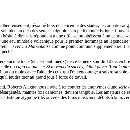
heureusement) résonné hors de l'enceinte des stades, le coup de sang d
soit bien au delà des seules baignoires du petit monde lyrique. Pouvait
 on hésite à dire s'ils répondent à une offense ou obéissent à un caprice –
our une eau minérale volcanique pour le premier, hommage au légendaire 
rreur – avec
La Marseillaise
comme point commun supplémentaire. L'
t péché.
ra aucune trace (et c'est tant mieux) de ce fameux soir du 10 décembre, s
 celle du
capo claque
– «
Si tu veux du succès, il faut payer. Tout l
ul, ou du moins avec l'aide de ceux qui l'ont encouragé à suivre sa voi
'il faudra tirer au grand jour à force de travail.
arotti, Roberto Alagna nous invite à rencontrer les anonymes d'une
série 
 désargentés, maintes fois déracinés, devient tangible. Les amateurs de r
s artistique atypique (découverte des films musicaux, débuts à la pizzer