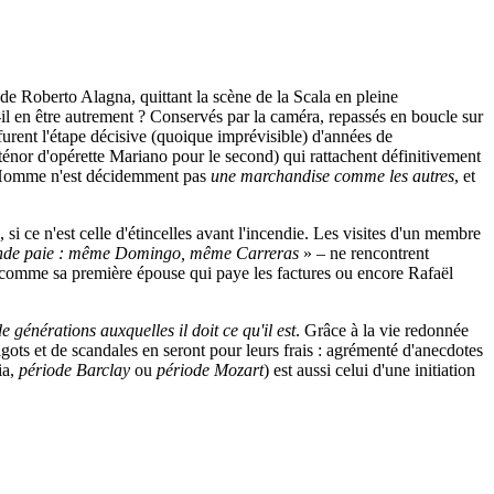
e Roberto Alagna, quittant la scène de la Scala en pleine
-il en être autrement ? Conservés par la caméra, repassés en boucle sur
 furent l'étape décisive (quoique imprévisible) d'années de
ténor d'opérette Mariano pour le second) qui rattachent définitivement
Homme n'est décidemment pas
une marchandise comme les autres
, et
i ce n'est celle d'étincelles avant l'incendie. Les visites d'un membre
e monde paie : même Domingo, même Carreras
» – ne rencontrent
e, comme sa première épouse qui paye les factures ou encore Rafaël
de générations auxquelles il doit ce qu'il est
. Grâce à la vie redonnée
agots et de scandales en seront pour leurs frais : agrémenté d'anecdotes
ia,
période Barclay
ou
période Mozart
) est aussi celui d'une initiation