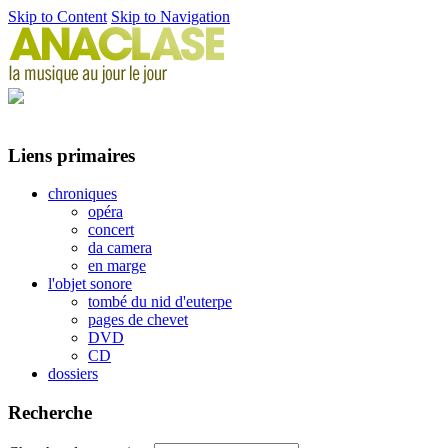
Skip to Content
Skip to Navigation
Liens primaires
chroniques
opéra
concert
da camera
en marge
l'objet sonore
tombé du nid d'euterpe
pages de chevet
DVD
CD
dossiers
Recherche