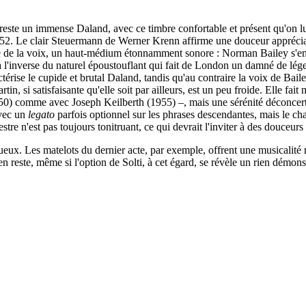
 reste un immense Daland, avec ce timbre confortable et présent qu'on 
1952. Le clair Steuermann de Werner Krenn affirme une douceur appréciab
 de la voix, un haut-médium étonnamment sonore : Norman Bailey s'enten
à l'inverse du naturel époustouflant qui fait de London un damné de lége
actérise le cupide et brutal Daland, tandis qu'au contraire la voix de Ba
in, si satisfaisante qu'elle soit par ailleurs, est un peu froide. Elle fa
0) comme avec Joseph Keilberth (1955) –, mais une sérénité déconcertan
avec un
legato
parfois optionnel sur les phrases descendantes, mais le ch
re n'est pas toujours tonitruant, ce qui devrait l'inviter à des douceurs
ux. Les matelots du dernier acte, par exemple, offrent une musicalité r
en reste, même si l'option de Solti, à cet égard, se révèle un rien démonst