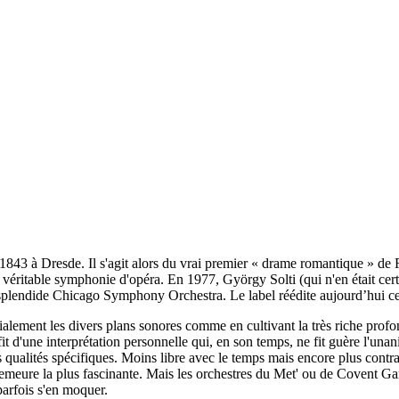
r 1843 à Dresde. Il s'agit alors du vrai premier « drame romantique » d
une véritable symphonie d'opéra. En 1977, György Solti (qui n'en était cer
 splendide Chicago Symphony Orchestra. Le label réédite aujourd’hui ce
nialement les divers plans sonores comme en cultivant la très riche prof
 d'une interprétation personnelle qui, en son temps, ne fit guère l'unan
qualités spécifiques. Moins libre avec le temps mais encore plus contras
) demeure la plus fascinante. Mais les orchestres du Met' ou de Covent 
parfois s'en moquer.