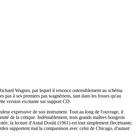
e Richard Wagner, par lequel il renonce ostensiblement au schéma
tes pas à ses premiers pas wagnériens, tant dans les fosses qu'au
tte version excitante sur support CD.
ondeur expressive de son instrument. Tout au long de l'ouvrage, il
imité de la critique. Indéniablement, trois grands maîtres hongrois
tée, la lecture d'Antal Doráti (1961) est tout simplement électrisante,
Garden supportent mal la comparaison avec celui de Chicago, d'autant