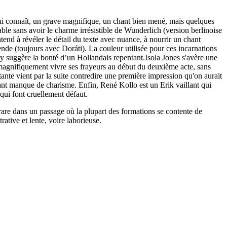
lui connaît, un grave magnifique, un chant bien mené, mais quelques
le sans avoir le charme irrésistible de Wunderlich (version berlinoise
d à révéler le détail du texte avec nuance, à nourrir un chant
nde (toujours avec Doráti). La couleur utilisée pour ces incarnations
iley suggère la bonté d’un Hollandais repentant.Isola Jones s'avère une
it magnifiquement vivre ses frayeurs au début du deuxième acte, sans
te vient par la suite contredire une première impression qu'on aurait
ant manque de charisme. Enfin, René Kollo est un Erik vaillant qui
 qui font cruellement défaut.
are dans un passage où la plupart des formations se contente de
rative et lente, voire laborieuse.