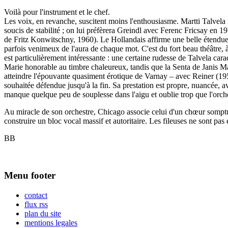
Voilà pour l'instrument et le chef.
Les voix, en revanche, suscitent moins l'enthousiasme. Martti Talvela
soucis de stabilité ; on lui préfèrera Greindl avec Ferenc Fricsay en 
de Fritz Konwitschny, 1960). Le Hollandais affirme une belle étendue
parfois venimeux de l'aura de chaque mot. C'est du fort beau théâtre, 
est particulièrement intéressante : une certaine rudesse de Talvela car
Marie honorable au timbre chaleureux, tandis que la Senta de Janis Mart
atteindre l'épouvante quasiment érotique de Varnay – avec Reiner (195
souhaitée défendue jusqu'à la fin. Sa prestation est propre, nuancée, 
manque quelque peu de souplesse dans l'aigu et oublie trop que l'orchest
Au miracle de son orchestre, Chicago associe celui d'un chœur somptue
construire un bloc vocal massif et autoritaire. Les fileuses ne sont pas 
BB
Menu footer
contact
flux rss
plan du site
mentions legales