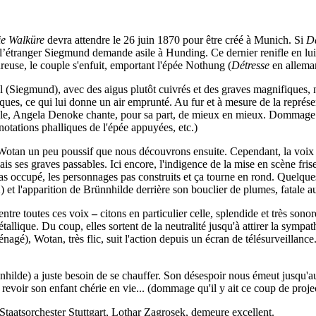
e Walküre
devra attendre le 26 juin 1870 pour être créé à Munich. Si
D
e l’étranger Siegmund demande asile à Hunding. Ce dernier renifle en lu
reuse, le couple s'enfuit, emportant l'épée Nothung (
Détresse
en alleman
l (Siegmund), avec des aigus plutôt cuivrés et des graves magnifiques, ne
ques, ce qui lui donne un air emprunté. Au fur et à mesure de la représen
male, Angela Denoke chante, pour sa part, de mieux en mieux. Dommage qu
otations phalliques de l'épée appuyées, etc.)
otan un peu poussif que nous découvrons ensuite. Cependant, la voix est
is ses graves passables. Ici encore, l'indigence de la mise en scène fri
as occupé, les personnages pas construits et ça tourne en rond
. Quelque
2) et l'apparition de Brünnhilde derrière son bouclier de plumes, fatale 
 entre toutes ces voix
–
citons en particulier celle, splendide et très so
étallique. Du coup, elles sortent de la neutralité jusqu'à attirer la sym
énagé), Wotan, très flic, suit l'action depuis un écran de télésurveillan
nhilde) a juste besoin de se chauffer. Son désespoir nous émeut jusqu'a
evoir son enfant chérie en vie... (dommage qu'il y ait ce coup de projec
taatsorchester Stuttgart, Lothar Zagrosek, demeure excellent.