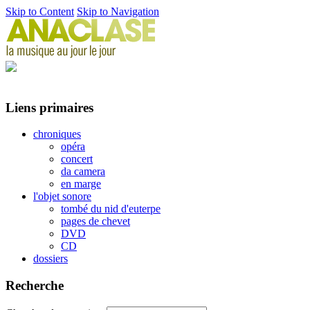
Skip to Content
Skip to Navigation
Liens primaires
chroniques
opéra
concert
da camera
en marge
l'objet sonore
tombé du nid d'euterpe
pages de chevet
DVD
CD
dossiers
Recherche