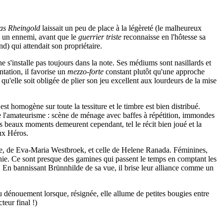
as Rheingold
laissait un peu de place à la légèreté (le malheureux
i un ennemi, avant que le
guerrier triste
reconnaisse en l'hôtesse sa
d) qui attendait son propriétaire.
 s'installe pas toujours dans la note. Ses médiums sont nasillards et
tation, il favorise un
mezzo-forte
constant plutôt qu'une approche
'elle soit obligée de plier son jeu excellent aux lourdeurs de la mise
 homogène sur toute la tessiture et le timbre est bien distribué.
se l'amateurisme : scène de ménage avec baffes à répétition, immondes
s beaux moments demeurent cependant, tel le récit bien joué et la
aux Héros.
nore, de Eva-Maria Westbroek, et celle de Helene Ranada. Féminines,
pathie. Ce sont presque des gamines qui passent le temps en comptant les
ce. En bannissant Brünnhilde de sa vue, il brise leur alliance comme un
u dénouement lorsque, résignée, elle allume de petites bougies entre
teur final !)