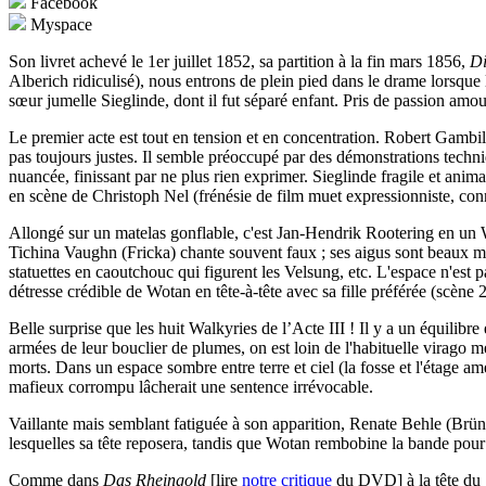
Facebook
Myspace
Son livret achevé le 1er juillet 1852, sa partition à la fin mars 1856,
Di
Alberich ridiculisé), nous entrons de plein pied dans le drame lorsqu
sœur jumelle Sieglinde, dont il fut séparé enfant. Pris de passion amou
Le premier acte est tout en tension et en concentration. Robert Gambil
pas toujours justes. Il semble préoccupé par des démonstrations techni
nuancée, finissant par ne plus rien exprimer. Sieglinde fragile et ani
en scène de Christoph Nel (frénésie de film muet expressionniste, conn
Allongé sur un matelas gonflable, c'est Jan-Hendrik Rootering en un W
Tichina Vaughn (Fricka) chante souvent faux ; ses aigus sont beaux ma
statuettes en caoutchouc qui figurent les Velsung, etc.
L'espace n'est p
détresse crédible de Wotan en tête-à-tête avec sa fille préférée (scène 
Belle surprise que les huit Walkyries de l’Acte III ! Il y a un équilibre
armées de leur bouclier de plumes, on est loin de l'habituelle virago m
morts. Dans un espace sombre entre terre et ciel (la fosse et l'étage am
mafieux corrompu lâcherait une sentence irrévocable.
Vaillante mais semblant fatiguée à son apparition, Renate Behle (Brün
lesquelles sa tête reposera, tandis que Wotan rembobine la bande pour r
Comme dans
Das Rheingold
[lire
notre critique
du DVD] à la tête du S