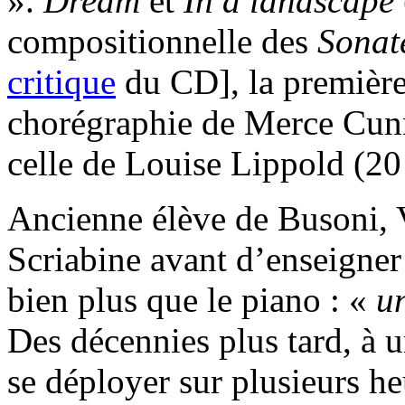
».
Dream
et
In a landscape
compositionnelle des
Sonate
critique
du CD], la première
chorégraphie de Merce Cunn
celle de Louise Lippold (20
Ancienne élève de Busoni, 
Scriabine avant d’enseign
bien plus que le piano : «
un
Des décennies plus tard, à
se déployer sur plusieurs h