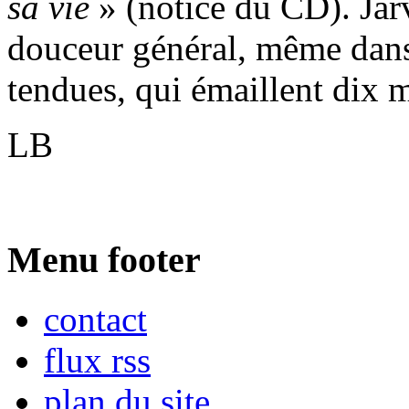
sa vie
» (notice du CD). Järv
douceur général, même dans 
tendues, qui émaillent dix m
LB
Menu footer
contact
flux rss
plan du site