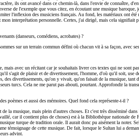
ère, ils ont avancé dans ce chemin-là, dans l'envie de connaître, d'enten
inverse de l'exemple que vous citez, en écoutant une musique baroque, 
à imiter l'inflexion des musiciens français. Au fond, les matériaux ont é
 mon interprétation personnelle. Certes, j'ai dirigé, mais cela signifiait p
ervenants (danseurs, comédiens, acrobates) ?
ommes sur un terrain commun défini où chacun vit à sa façon, avec ses 
is avec un récitant car je souhaitais livrer ces textes qui ne sont pas 
qu'il s'agit de plaisir et de divertissement, l'homme, d'où qu'il soit, us
tes, des divertissements, qu'on y vivait, qu'on faisait de la musique, tant
urs turcs. Cela ne me parut pas abouti, pourtant. Approfondir la transmi
 des poèmes et aussi des mémoires. Quel fond cela représente-t-il ?
 de la musique, mais plein d'autres choses. Et c'est très disséminé dans
aillé, car il contient plus de choses) est à la Bibliothèque nationale de 
sique turque de tradition orale. Il aurait donc pu aisément la noter. Sel
mme témoignage de cette musique. De fait, lorsque le Sultan lui a dema
leurs advint.