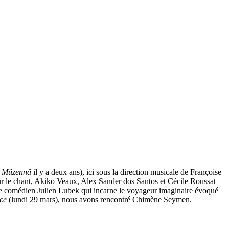
e
Müzennâ
il y a deux ans), ici sous la direction musicale de Françoise
r le chant, Akiko Veaux, Alex Sander dos Santos et Cécile Roussat
e le comédien Julien Lubek qui incarne le voyageur imaginaire évoqué
ce
(lundi 29 mars), nous avons rencontré Chimène Seymen.