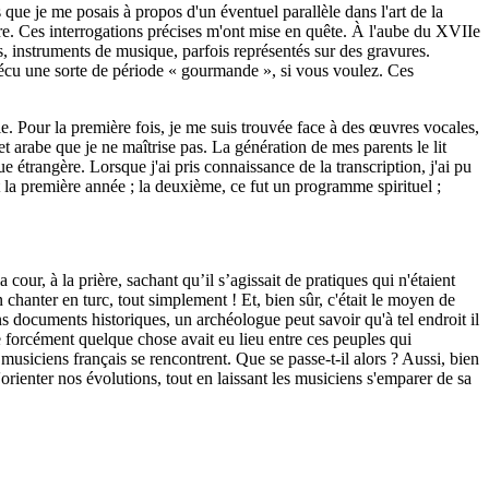
s que je me posais à propos d'un éventuel parallèle dans l'art de la
e. Ces interrogations précises m'ont mise en quête. À l'aube du XVIIe
s, instruments de musique, parfois représentés sur des gravures.
vécu une sorte de période « gourmande », si vous voulez. Ces
e. Pour la première fois, je me suis trouvée face à des œuvres vocales,
bet arabe que je ne maîtrise pas. La génération de mes parents le lit
 étrangère. Lorsque j'ai pris connaissance de la transcription, j'ai pu
t la première année ; la deuxième, ce fut un programme spirituel ;
cour, à la prière, sachant qu’il s’agissait de pratiques qui n'étaient
n chanter en turc, tout simplement ! Et, bien sûr, c'était le moyen de
 documents historiques, un archéologue peut savoir qu'à tel endroit il
ue forcément quelque chose avait eu lieu entre ces peuples qui
musiciens français se rencontrent. Que se passe-t-il alors ? Aussi, bien
 d'orienter nos évolutions, tout en laissant les musiciens s'emparer de sa