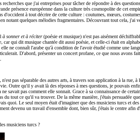
des recherches que j'ai entreprises pour tâcher de répondre à des question
nde présence européenne dans la culture très cosmopolite de cet empir
nus d'occident à tout décrire de cette culture : coutumes, mœurs, costume
en notant quelques mélodies fragmentaires. Découvrant tout cela, j'ai 
il
à sonner et à réciter
(poésie et musique) n'est pas aisément déchiffrabl
e, car qui dit musique chantée dit aussi poésie, et celle-ci était en alpha
lle ne connaît l'arabe qu'à condition de l'avoir étudié comme une langue
ticulerait. D'abord, présenter un concert profane, ce que nous avons fai
.
st pas séparable des autres arts, à travers son application à la rue, à la 
 vie. Outre qu'il y avait là des réponses à mes questions, je pouvais enfi
 ne savait pas comment elle sonnait. Grace à sa connaissance de certains
 pas du tout ce qu'il va trouver. De la même manière, j'étais persuadée q
ais quoi. Le seul moyen était d'imaginer que des musiciens turcs et des 
pidement devenu un travail d'ensemble dont, bien sûr, j'étais le centre afin
les musiciens turcs ?