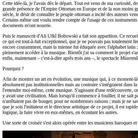
Cette idée-là, je l'avais dès le départ. Tout est venu de ma curiosité, 
grande présence de l'Empire Ottoman en Europe et de la non moins gra
siècle, le désir de connaître le peuple ottoman a incité des auteurs ve
Certains même ont voulu rendre compte de l'usage de ces instruments 
documents m'ont nourrie.
Puis le manuscrit d'Ali Ufkî Bobowski a fait son apparition. Ce recue
ce qui est tout-à-fait exceptionnel, que je ne pouvais pas totalement lir
encore couramment, mais la mienne fut éduquée avec l'alphabet latin ; e
pleinement accéder à la musique. Bientôt j'ai su comment le projet s'ar
enfin, maintenant – c'est-à-dire après trois ans –, le spectacle
Müzennâ
Pourquoi ?
Afin de montrer un art en évolution, une musique qui, à ce moment-là, n'e
absolument pas institutionnelles mais au contraire s'intégraient dans la
l'entendre moi-même, cette musique. S'agissant d'une redécouverte, on
y avait une civilisation. Mais lorsqu'il commence à fouiller, il ne sait
n'arrêtaient pas de bouger, pour ne nombreuses raisons ; mais je ne sav
que je sois l'initiateur et le directeur artistique de ce projet, il est ra
logique, la faire vivre en eux-mêmes, en écoutant les autres.
Une sorte de croisée s'est alors opérée entre les musiciens baroques et 