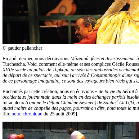
© gautier pallancher
En août dernier, nous découvrions
Müzennâ, fêtes et divertissements à
Turchescha. Voici comment elle-même et ses complices Cécile Roussat 
XVIIe siècle au palais de Topkapi, au sein des ambassades occidentale
de départ de ce spectacle, qui suit l'arrivée à Constantinople d'une s
de ce personnage imaginaire, ce sont des voyageurs bien réels qui s'
Enchantés par cette création, nous en écrivions «
de la vie du Sérail à
occidentaux jouent main dans la main en des échanges parfois insolit
miraculeux
(comme le définit Chimène Seymen) de Santurî Ali Ufkî, 
quasi maître de chapelle des pages, pourrait-on dire, nota toute la mu
[lire
notre chronique
du 25 août 2009].