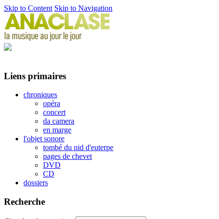
Skip to Content
Skip to Navigation
Liens primaires
chroniques
opéra
concert
da camera
en marge
l'objet sonore
tombé du nid d'euterpe
pages de chevet
DVD
CD
dossiers
Recherche