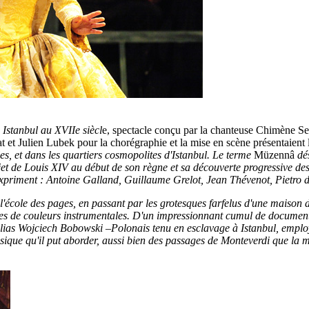
 Istanbul au XVIIe siècl
e, spectacle conçu par la chanteuse Chimène Se
et Julien Lubek pour la chorégraphie et la mise en scène présentaient
s, et dans les quartiers cosmopolites d'Istanbul. Le terme
Müzennâ
dé
ujet de Louis XIV au début de son règne et sa découverte progressive des 
expriment : Antoine Galland, Guillaume Grelot, Jean Thévenot, Pietro 
 l'école des pages, en passant par les grotesques farfelus d'une maison d
es de couleurs instrumentales. D'un impressionnant cumul de documents
alias Wojciech Bobowski
–
Polonais tenu en esclavage à Istanbul, employé
sique qu'il put aborder, aussi bien des passages de Monteverdi que la m