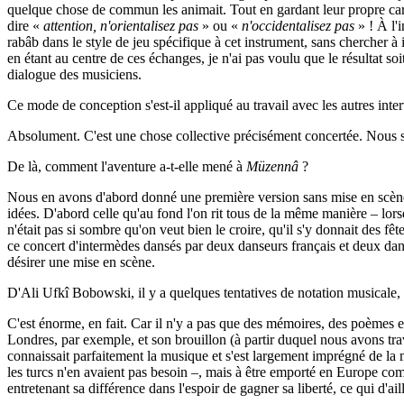
quelque chose de commun les animait. Tout en gardant leur propre caract
dire «
attention, n'orientalisez pas
» ou «
n'occidentalisez pas
» ! À l'
rabâb dans le style de jeu spécifique à cet instrument, sans chercher 
en étant au centre de ces échanges, je n'ai pas voulu que le résultat soit
dialogue des musiciens.
Ce mode de conception s'est-il appliqué au travail avec les autres int
Absolument. C'est une chose collective précisément concertée. Nous s
De là, comment l'aventure a-t-elle mené à
Müzennâ
?
Nous en avons d'abord donné une première version sans mise en scène, ma
idées. D'abord celle qu'au fond l'on rit tous de la même manière – lors
n'était pas si sombre qu'on veut bien le croire, qu'il s'y donnait des fê
ce concert d'intermèdes dansés par deux danseurs français et deux danse
désirer une mise en scène.
D'Ali Ufkî Bobowski, il y a quelques tentatives de notation musicale,
C'est énorme, en fait. Car il n'y a pas que des mémoires, des poèmes et
Londres, par exemple, et son brouillon (à partir duquel nous avons trav
connaissait parfaitement la musique et s'est largement imprégné de la mu
les turcs n'en avaient pas besoin –, mais à être emporté en Europe co
entretenant sa différence dans l'espoir de gagner sa liberté, ce qui d'ail