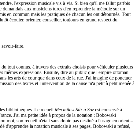
dre, l'expression musicale vis-à-vis. Si bien qu'il me fallut parfois
je demandais aux musiciens turcs d'en reprendre la mélodie sur un
té mis en commun mais les pratiques de chacun les ont détournés. Tout
lutôt écouter, orienter, conseiller, toujours en grand respect du
savoir-faire.
du tout connus, à travers des extraits choisis pour véhiculer plusieurs
e des mêmes expressions. Ensuite, dire au public que l'empire ottoman
 dans les arts de cour que dans ceux de la rue. J'ai imaginé de ponctuer
ssion des textes et l'intervention de la danse m'a petit à petit menée à
 les bibliothèques. Le recueil
Mecmûa-i Sâz ü Söz
est conservé à
France. J'ai ma petite idée à propos de la notation : Bobowski
on moi, son recueil n'était sans doute pas destiné à l'usage en orient –
ndé d'apprendre la notation musicale à ses pages, Bobowski a refusé,