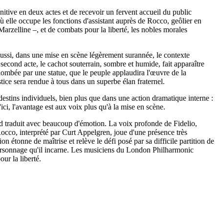
itive en deux actes et de recevoir un fervent accueil du public
ù elle occupe les fonctions d'assistant auprès de Rocco, geôlier en
Marzelline –, et de combats pour la liberté, les nobles morales
Aussi, dans une mise en scène légèrement surannée, le contexte
second acte, le cachot souterrain, sombre et humide, fait apparaître
plombée par une statue, que le peuple applaudira l'œuvre de la
stice sera rendue à tous dans un superbe élan fraternel.
estins individuels, bien plus que dans une action dramatique interne :
ici, l'avantage est aux voix plus qu'à la mise en scène.
ond traduit avec beaucoup d'émotion. La voix profonde de Fidelio,
Rocco, interprété par Curt Appelgren, joue d'une présence très
 étonne de maîtrise et relève le défi posé par sa difficile partition de
u personnage qu'il incarne. Les musiciens du London Philharmonic
ur la liberté.