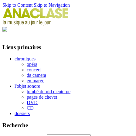
Skip to Content
Skip to Navigation
Liens primaires
chroniques
opéra
concert
da camera
en marge
l'objet sonore
tombé du nid d'euterpe
pages de chevet
DVD
CD
dossiers
Recherche