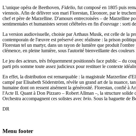
L'unique opéra de Beethoven,
Fidelio
, fut composé en 1805 puis reman
viennois. Afin de délivrer son mari Florestan, Eleonore, par le truchem
chef et père de Marzelline. D'amours entrecroisées – de Marzelline pour
sentimentales et humanistes seront célébrées en fin d'ouvrage : sorti de
La version audiovisuelle, choisie par Arthaus Musik, est celle de la p
contemporain de l'œuvre est préservé avec réalisme : la prison politiq
Florestan tel un martyr, dans un rayon de lumière que produit l'ombre p
clémence, en pleine lumière, sous l'autorité bienveillante des couleurs 
Le jeu des acteurs, très fréquemment positionnés face public – du coup
parti pris somme toute assez judicieux pour restituer le contexte idéal
En effet, la distribution est remarquable : la magistrale Marzerline d
campé par Elisabeth Söderström, révèle un grand art de la nuance, tant
humaine dont on ressent aisément la générosité. Florestan, confié à Ant
l'Acte II. Quant à Don Pizzaro – Robert Allman –, la structure solide 
Orchestra accompagnent ces solistes avec
brio
. Sous la baguette de B
DR
Menu footer