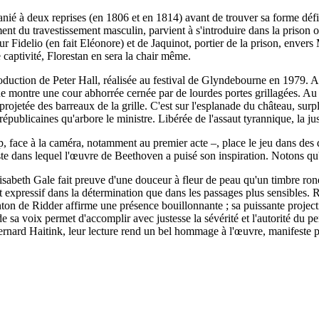
ié à deux reprises (en 1806 et en 1814) avant de trouver sa forme défin
ent du travestissement masculin, parvient à s'introduire dans la prison o
 Fidelio (en fait Eléonore) et de Jaquinot, portier de la prison, envers 
 captivité, Florestan en sera la chair même.
roduction de Peter Hall, réalisée au festival de Glyndebourne en 1979. 
ue montre une cour abhorrée cernée par de lourdes portes grillagées. Au 
rojetée des barreaux de la grille. C'est sur l'esplanade du château, sur
républicaines qu'arbore le ministre. Libérée de l'assaut tyrannique, la ju
, face à la caméra, notamment au premier acte –, place le jeu dans des d
iste dans lequel l'œuvre de Beethoven a puisé son inspiration. Notons qu'
'Elisabeth Gale fait preuve d'une douceur à fleur de peau qu'un timbre r
 expressif dans la détermination que dans les passages plus sensibles. 
on de Ridder affirme une présence bouillonnante ; sa puissante projection
de sa voix permet d'accomplir avec justesse la sévérité et l'autorité d
ernard Haitink, leur lecture rend un bel hommage à l'œuvre, manifeste po