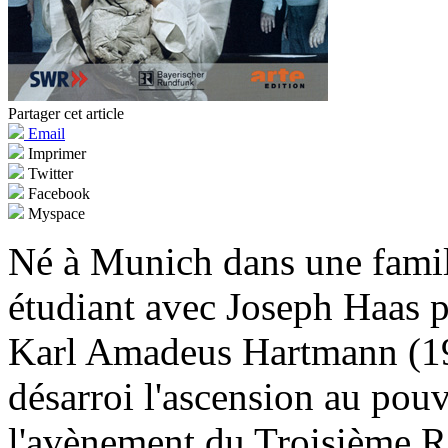
Partager cet article
Email
Imprimer
Twitter
Facebook
Myspace
Né à Munich dans une famil
étudiant avec Joseph Haas 
Karl Amadeus Hartmann (19
désarroi l'ascension au pouv
l'avènement du Troisième Rei