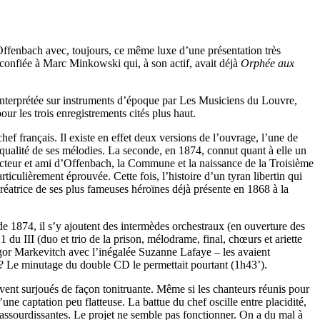
 Offenbach avec, toujours, ce même luxe d’une présentation très
confiée à Marc Minkowski qui, à son actif, avait déjà
Orphée aux
e interprétée sur instruments d’époque par Les Musiciens du Louvre,
r les trois enregistrements cités plus haut.
ef français. Il existe en effet deux versions de l’ouvrage, l’une de
ualité de ses mélodies. La seconde, en 1874, connut quant à elle un
tecteur et ami d’Offenbach, la Commune et la naissance de la Troisième
ticulièrement éprouvée. Cette fois, l’histoire d’un tyran libertin qui
réatrice de ses plus fameuses héroïnes déjà présente en 1868 à la
 de 1874, il s’y ajoutent des intermèdes orchestraux (en ouverture des
21 du III (duo et trio de la prison, mélodrame, final, chœurs et ariette
’Igor Markevitch avec l’inégalée Suzanne Lafaye – les avaient
 ? Le minutage du double CD le permettait pourtant (1h43’).
uvent surjoués de façon tonitruante. Même si les chanteurs réunis pour
une captation peu flatteuse. La battue du chef oscille entre placidité,
 assourdissantes. Le projet ne semble pas fonctionner. On a du mal à