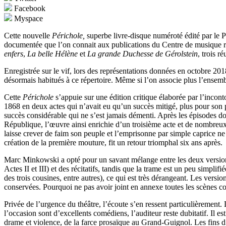
Facebook
Myspace
Cette nouvelle
Périchole,
superbe livre-disque numéroté édité par le 
documentée que l’on connait aux publications du Centre de musique ro
enfers
,
La belle Hélène
et
La grande Duchesse de Gérolstein
, trois r
Enregistrée sur le vif, lors des représentations données en octobre 20
désormais habitués à ce répertoire. Même si l’on associe plus l’ensem
Cette
Périchole
s’appuie sur une édition critique élaborée par l’incon
1868 en deux actes qui n’avait eu qu’un succès mitigé, plus pour son
succès considérable qui ne s’est jamais démenti. Après les épisodes d
République, l’œuvre ainsi enrichie d’un troisième acte et de nombreux a
laisse crever de faim son peuple et l’emprisonne par simple caprice n
création de la première mouture, fit un retour triomphal six ans après.
Marc Minkowski a opté pour un savant mélange entre les deux versio
Actes II et III) et des récitatifs, tandis que la trame est un peu simplif
des trois cousines, entre autres), ce qui est très dérangeant. Les ver
conservées. Pourquoi ne pas avoir joint en annexe toutes les scènes c
Privée de l’urgence du théâtre, l’écoute s’en ressent particulièrement
l’occasion sont d’excellents comédiens, l’auditeur reste dubitatif. Il 
drame et violence, de la farce prosaïque au Grand-Guignol. Les fins d’