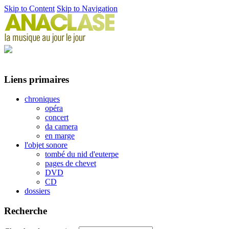
Skip to Content
Skip to Navigation
Liens primaires
chroniques
opéra
concert
da camera
en marge
l'objet sonore
tombé du nid d'euterpe
pages de chevet
DVD
CD
dossiers
Recherche