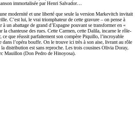
hanson immortalisée par Henri Salvador…
ne modernité et une liberté que seule la version Markevitch invitait
lle. C’est lui, le vrai triomphateur de cette gravure – on pense à
our à un abattage de grand d’Espagne pouvant se transformer en «
la chanteuse des rues. Cette Carmen, cette Dalila, incarne le rôle-
ur, ce que réussit parfaitement son compère Piquillo, l’incroyable
dans l’opéra bouffe. On le trouve ici très à son aise, livrant au rôle
la distribution est sans reproche. Les trois cousines Olivia Doray,
Marc Mauillon (Don Pedro de Hinoyosa).