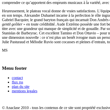
comprendre ce qu’apportent des emprunts musicaux à la variété, ave
Heureusement, le plateau vocal donne de vraies satisfactions. L’équipe
en son temps. Alexandre Duhamel incarne à la perfection le rôle ingrat d
Gabriel Bacquier, le grand baryton français qui incarnait Don Andrès 
gentil geôlier
» en toute crédibilité. Aude Extrémo possède une fort be
titre avec une grandeur qui manque de simplicité et de gouaille. Par son
Stanislas de Barbeyrac. Cet excellent Tamino et Don Ottavio – pour ne ci
une dimension nouvelle : ce n’est plus un benêt ivrogne mais un personn
Julie Pasturaud et Mélodie Ruvio sont cocasses et pleines d’entrain,
MS
Menu footer
contact
flux rss
plan du site
mentions legales
© Anaclase 2010 - tous les contenus de ce site sont propriété exclusiv