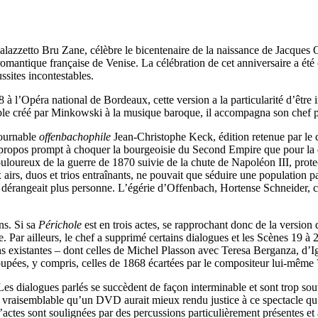
Palazzetto Bru Zane, célèbre le bicentenaire de la naissance de Jacques
mantique française de Venise. La célébration de cet anniversaire a été 
éussites incontestables.
18 à l’Opéra national de Bordeaux, cette version a la particularité d’êtr
ble créé par Minkowski à la musique baroque, il accompagna son chef pou
tournable
offenbachophile
Jean-Christophe Keck, édition retenue par le ch
 propos prompt à choquer la bourgeoisie du Second Empire que pour la q
ouloureux de la guerre de 1870 suivie de la chute de Napoléon III, pro
irs, duos et trios entraînants, ne pouvait que séduire une population par
e dérangeait plus personne. L’égérie d’Offenbach, Hortense Schneider, c
ns. Si sa
Périchole
est en trois actes, se rapprochant donc de la version
iée. Par ailleurs, le chef a supprimé certains dialogues et les Scènes 19 à 
sions existantes – dont celles de Michel Plasson avec Teresa Berganza, d
oupées, y compris, celles de 1868 écartées par le compositeur lui-même
. Les dialogues parlés se succèdent de façon interminable et sont trop so
est vraisemblable qu’un DVD aurait mieux rendu justice à ce spectacle qu’
actes sont soulignées par des percussions particulièrement présentes et