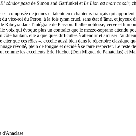
c
El cóndor pasa
de Simon and Garfunkel et
Le Lion est mort ce soir
, c
 est composée de jeunes et talentueux chanteurs français qui apportent u
u vice-roi du Pérou, à la fois tyran cruel, sans état d’âme, et joyeux dri
de Ribeyra dans l’intégrale de Plasson. Il allie noblesse, verve et hum
lle voix qui évoque plus un contralto que le mezzo-soprano attendu pour 
 côté hautain, elle a quelques difficultés à attendrir et amuser l’audite
ter que ces rôles –, excelle aussi bien dans le répertoire classique que 
age révolté, plein de fougue et décidé à se faire respecter. Le reste de 
 tout comme les excellents Éric Huchet (Don Miguel de Panatellas) et 
e d'Anaclase.