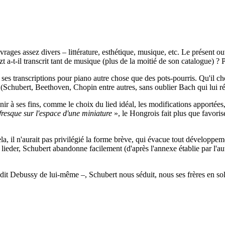
vrages assez divers – littérature, esthétique, musique, etc. Le présent o
t a-t-il transcrit tant de musique (plus de la moitié de son catalogue) 
 ses transcriptions pour piano autre chose que des pots-pourris. Qu'il cho
 (Schubert, Beethoven, Chopin entre autres, sans oublier Bach qui lui rés
ir à ses fins, comme le choix du lied idéal, les modifications apportées,
fresque sur l'espace d'une miniature
»
, le Hongrois fait plus que favoris
la, il n'aurait pas privilégié la forme brève, qui évacue tout développe
ieder, Schubert abandonne facilement (d'après l'annexe établie par l'aut
it Debussy de lui-même –, Schubert nous séduit, nous ses frères en solitu