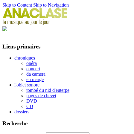
Skip to Content
Skip to Navigation
Liens primaires
chroniques
opéra
concert
da camera
en marge
l'objet sonore
tombé du nid d'euterpe
pages de chevet
DVD
CD
dossiers
Recherche