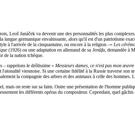
s, Leoš Janáček va devenir une des personnalités les plus complexes, l
à la langue germanique envahissante, alors qu'il est d'un patriotisme ex
le à l'arrivée de la cinquantaine, ou encore à la religion –«
Les cérémon
hique
(1926) ou une adaptation en allemand de sa
Jenůfa
, demandée à Ma
or de la nation tchèque.
s – rappelons le drôlissime «
Messieurs dames, ce n'est pas mon œuvre q
'atonalité viennoise. Si une certaine fidélité à la Russie traverse son 
inalement la compagnie des arbres et des animaux à celle des hommes. 
iel, mais on reste sur sa faim. Outre une présentation de l'homme publiqu
sement les différents opéras du compositeur. Cependant, quel gâchis d'