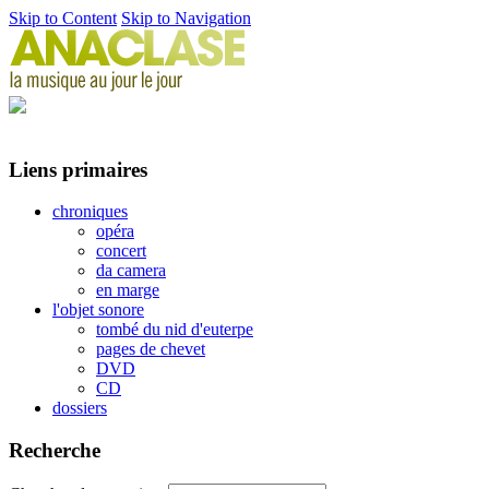
Skip to Content
Skip to Navigation
Liens primaires
chroniques
opéra
concert
da camera
en marge
l'objet sonore
tombé du nid d'euterpe
pages de chevet
DVD
CD
dossiers
Recherche