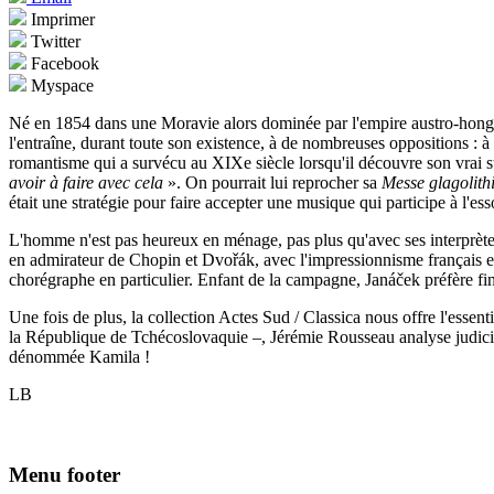
Imprimer
Twitter
Facebook
Myspace
Né en 1854 dans une Moravie alors dominée par l'empire austro-hongroi
l'entraîne, durant toute son existence, à de nombreuses oppositions : 
romantisme qui a survécu au XIXe siècle lorsqu'il découvre son vrai sty
avoir à faire avec cela
». On pourrait lui reprocher sa
Messe glagolit
était une stratégie pour faire accepter une musique qui participe à l'ess
L'homme n'est pas heureux en ménage, pas plus qu'avec ses interprète
en admirateur de Chopin et Dvořák, avec l'impressionnisme français et l
chorégraphe en particulier. Enfant de la campagne, Janáček préfère f
Une fois de plus, la collection Actes Sud / Classica nous offre l'essent
la République de Tchécoslovaquie –, Jérémie Rousseau analyse judicieu
dénommée Kamila !
LB
Menu footer