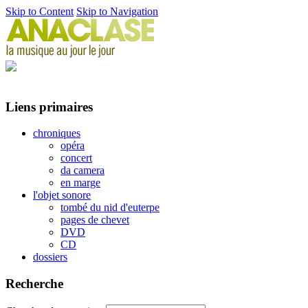
Skip to Content
Skip to Navigation
Liens primaires
chroniques
opéra
concert
da camera
en marge
l'objet sonore
tombé du nid d'euterpe
pages de chevet
DVD
CD
dossiers
Recherche