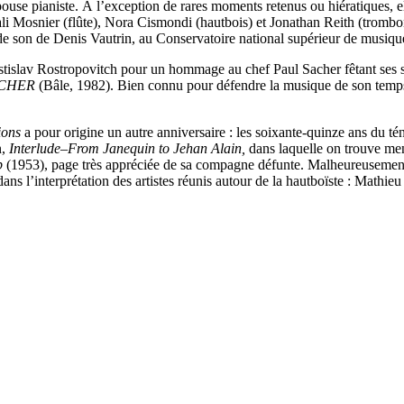
use pianiste. À l’exception de rares moments retenus ou hiératiques, elle
li Mosnier (flûte), Nora Cismondi (hautbois) et Jonathan Reith (trombo
 de son de Denis Vautrin, au Conservatoire national supérieur de musique
Mstislav Rostropovitch pour un hommage au chef Paul Sacher fêtant ses so
SACHER
(Bâle, 1982). Bien connu pour défendre la musique de son temps
ions
a pour origine un autre anniversaire : les soixante-quinze ans du t
n,
Interlude–From Janequin to Jehan Alain,
dans laquelle on trouve men
p
(1953), page très appréciée de sa compagne défunte
. Malheureusement
e dans l’interprétation des artistes réunis autour de la hautboïste : Mat