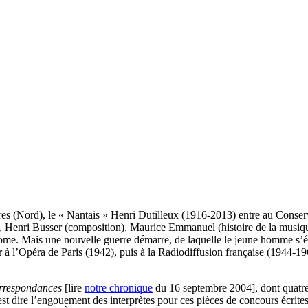
s (Nord), le « Nantais » Henri Dutilleux (1916-2013) entre au Conserva
), Henri Busser (composition), Maurice Emmanuel (histoire de la musique
ome. Mais une nouvelle guerre démarre, de laquelle le jeune homme s’év
à l’Opéra de Paris (1942), puis à la Radiodiffusion française (1944-1963
rrespondances
[lire
notre chronique
du 16 septembre 2004], dont quatre
st dire l’engouement des interprètes pour ces pièces de concours écrite