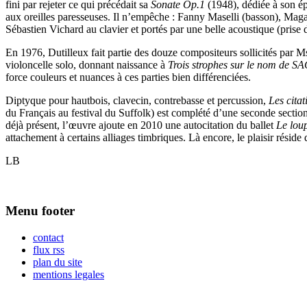
fini par rejeter ce qui précédait sa
Sonate Op.1
(1948), dédiée à son épo
aux oreilles paresseuses. Il n’empêche : Fanny Maselli (basson), Maga
Sébastien Vichard au clavier et portés par une belle acoustique (prise
En 1976, Dutilleux fait partie des douze compositeurs sollicités par 
violoncelle solo, donnant naissance à
Trois strophes sur le nom de 
force couleurs et nuances à ces parties bien différenciées.
Diptyque pour hautbois, clavecin, contrebasse et percussion,
Les citat
du Français au festival du Suffolk) est complété d’une seconde sectio
déjà présent, l’œuvre ajoute en 2010 une autocitation du ballet
Le lou
attachement à certains alliages timbriques. Là encore, le plaisir résid
LB
Menu footer
contact
flux rss
plan du site
mentions legales