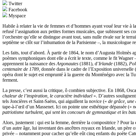
Twitter
Facebook
Myspace
Habile à relater la vie de femmes et d’hommes ayant voué leur vie à 
refusé l’assignation aux petites formes musicales, que subissent ses c
l’orchestre qu’elle se distingue avant tout, sans nulle rivale sur le te
septième se clôt sur l’inhumation de la Parisienne –, la musicologue re
Les faits, tout d’abord. À partir de 1864, le nom d’Augusta Holmès app
poèmes symphoniques dont elle a écrit le texte, comme le fit Wagner –
apprennent la naissance des
Argonautes
(1881), d’
Irlande
(1882),
Pol
centenaire de 1789,
donnée dans le cadre de l’Exposition universelle 
opéra dont le sujet est emprunté à la guerre du Monténégro avec la Tu
ferment.
La presse, c’est aussi la critique, ô combien subjective. En 1868, Osc
chaleur de l’inspiration, le caractère individuel
». D’autres soulignent
tels Joncières et Saint-Saëns, qui aiguillent la novice («
de grâce, une 
tape-à-l’œil d’un Massenet. Ici on pointe une esthétique dépassée («
n
patriotisme turbulent, qui sent les concours de gymnastique et les bata
Alors, justement : qui est la femme, derrière la compositrice ? Pour l
d’un autre âge, lui inventant des ancêtres royaux en Irlande, un père 
privée – notamment pour cacher qu’elle eût cinq enfants du poète Catul