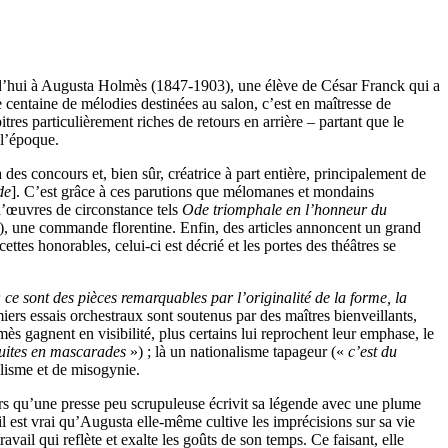
urd’hui à Augusta Holmès (1847-1903), une élève de César Franck qui a
 centaine de mélodies destinées au salon, c’est en maîtresse de
tres particulièrement riches de retours en arrière – partant que le
 l’époque.
es concours et, bien sûr, créatrice à part entière, principalement de
de
]. C’est grâce à ces parutions que mélomanes et mondains
’œuvres de circonstance tels
Ode triomphale en l’honneur du
, une commande florentine. Enfin, des articles annoncent un grand
ttes honorables, celui-ci est décrié et les portes des théâtres se
; ce sont des pièces remarquables par l’originalité de la forme, la
ers essais orchestraux sont soutenus par des maîtres bienveillants,
s gagnent en visibilité, plus certains lui reprochent leur emphase, le
duites en mascarades
») ; là un nationalisme tapageur («
c’est du
lisme et de misogynie.
lors qu’une presse peu scrupuleuse écrivit sa légende avec une plume
l est vrai qu’Augusta elle-même cultive les imprécisions sur sa vie
ail qui reflète et exalte les goûts de son temps. Ce faisant, elle