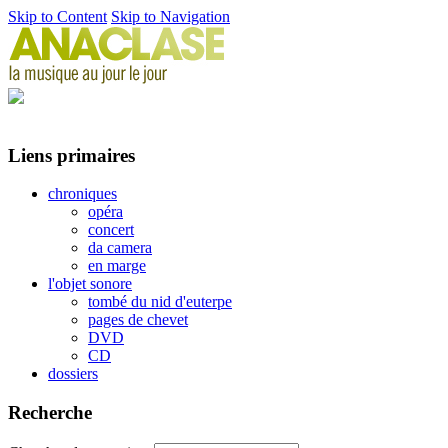
Skip to Content
Skip to Navigation
Liens primaires
chroniques
opéra
concert
da camera
en marge
l'objet sonore
tombé du nid d'euterpe
pages de chevet
DVD
CD
dossiers
Recherche