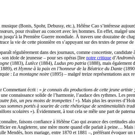
la musique (Bonis, Spohr, Debussy, etc.), Hélène Cao s’intéresse aujo
onsœurs, pour rivaliser au concert avec les hommes. En effet, malgré une
rrain jusqu’à la Première Guerre mondiale. À travers une douzaine de chapi
trace la vie de cette pionnière en s’appuyant sur des textes de presse de
araît régulièrement dans des journaux, comme concertiste, candidate à d
 son idole de jeunesse – pour ses opéras [lire
notre critique
d’
Andromè
ogne
(1883),
Lutèce
(1884),
Ludus pro patria
(1888), mais également d
(1889), et
Hymne à la paix en l’honneur de la Béatrice du Dante
(1890)
rquie :
La montagne noire
(1895) – malgré treize représentations aux rece
ar Commettant écrit : «
je connais dix productions de cette jeune artiste 
 une connaissance solide de l’harmonie, l’audace des rythmes. Les premi
autre fois, un peu moins de trompettes !
»). Mais plus les œuvres d’Holmè
ous sommes portés à sourire de cette rhétorique de sentimentalités tra
illons scolaires
»). Évidemment, à tout cela se mêle une part de paterna
a connaître, faisons confiance à Hélène Cao qui avance des certitudes a
officier en Angleterre, une mère morte quand elle parlait à peine… Mais i
le Mendès, hors mariage, entre 1870 et 1881 –, préférant évoquer un trav