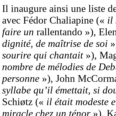
Il inaugure ainsi une liste d
avec Fédor Chaliapine («
il
faire un
rallentando »), Ele
dignité, de maîtrise de soi
»
sourire qui chantait
»), Mag
nombre de mélodies de Deb
personne
»), John McCorm
syllabe qu’il émettait, si d
Schiøtz («
il était modeste e
miracle chez un ténor
»), Ka