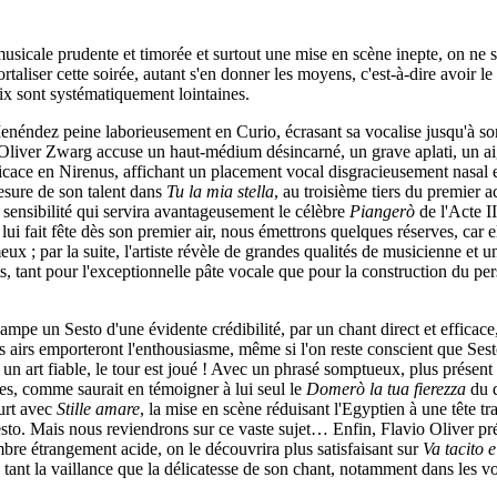
sicale prudente et timorée et surtout une mise en scène inepte, on ne s
liser cette soirée, autant s'en donner les moyens, c'est-à-dire avoir le s
oix sont systématiquement lointaines.
éndez peine laborieusement en Curio, écrasant sa vocalise jusqu'à sorti
rs, Oliver Zwarg accuse un haut-médium désincarné, un grave aplati, un a
icace en Nirenus, affichant un placement vocal disgracieusement nasal et
esure de son talent dans
Tu la mia stella
, au troisième tiers du premier 
 sensibilité qui servira avantageusement le célèbre
Piangerò
de l'Acte I
ui fait fête dès son premier air, nous émettrons quelques réserves, car e
eux ; par la suite, l'artiste révèle de grandes qualités de musicienne et u
ets, tant pour l'exceptionnelle pâte vocale que pour la construction du 
mpe un Sesto d'une évidente crédibilité, par un chant direct et efficace,
irs emporteront l'enthousiasme, même si l'on reste conscient que Sesto n
un art fiable, le tour est joué ! Avec un phrasé somptueux, plus présen
es, comme saurait en témoigner à lui seul le
Domerò la tua fierezza
du d
urt avec
Stille amare
, la mise en scène réduisant l'Egyptien à une tête tr
 Mais nous reviendrons sur ce vaste sujet… Enfin, Flavio Oliver prése
e étrangement acide, on le découvrira plus satisfaisant sur
Va tacito 
a tant la vaillance que la délicatesse de son chant, notamment dans les v