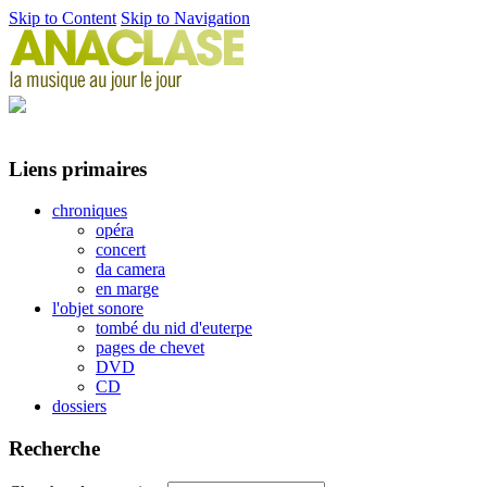
Skip to Content
Skip to Navigation
Liens primaires
chroniques
opéra
concert
da camera
en marge
l'objet sonore
tombé du nid d'euterpe
pages de chevet
DVD
CD
dossiers
Recherche