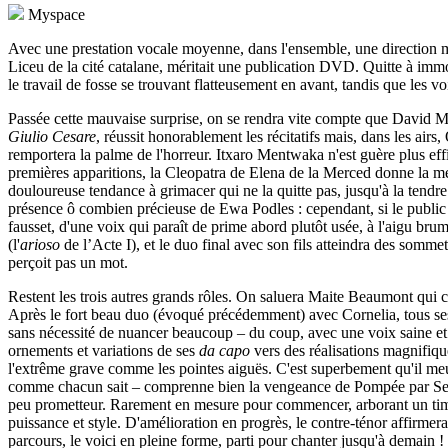
Myspace
Avec une prestation vocale moyenne, dans l'ensemble, une direction mu
Liceu de la cité catalane, méritait une publication DVD. Quitte à immorta
le travail de fosse se trouvant flatteusement en avant, tandis que les v
Passée cette mauvaise surprise, on se rendra vite compte que David Men
Giulio Cesare
, réussit honorablement les récitatifs mais, dans les ai
remportera la palme de l'horreur. Itxaro Mentwaka n'est guère plus eff
premières apparitions, la Cleopatra de Elena de la Merced donne la m
douloureuse tendance à grimacer qui ne la quitte pas, jusqu'à la tendre
présence ô combien précieuse de Ewa Podles : cependant, si le public l
fausset, d'une voix qui paraît de prime abord plutôt usée, à l'aigu brum
(l'
arioso
de l’Acte I), et le duo final avec son fils atteindra des somm
perçoit pas un mot.
Restent les trois autres grands rôles. On saluera Maite Beaumont qui ca
Après le fort beau duo (évoqué précédemment) avec Cornelia, tous ses a
sans nécessité de nuancer beaucoup – du coup, avec une voix saine et 
ornements et variations de ses
da capo
vers des réalisations magnifiqu
l'extrême grave comme les pointes aiguës. C'est superbement qu'il me
comme chacun sait – comprenne bien la vengeance de Pompée par Sesto.
peu prometteur. Rarement en mesure pour commencer, arborant un timbr
puissance et style. D'amélioration en progrès, le contre-ténor affirmer
parcours, le voici en pleine forme, parti pour chanter jusqu'à demain !