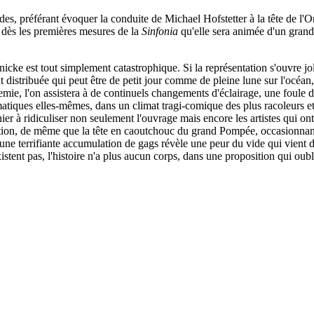
es, préférant évoquer la conduite de Michael Hofstetter à la tête de l'O
t dès les premières mesures de la
Sinfonia
qu'elle sera animée d'un grand 
icke est tout simplement catastrophique. Si la représentation s'ouvre jo
stribuée qui peut être de petit jour comme de pleine lune sur l'océan, to
demie, l'on assistera à de continuels changements d'éclairage, une foul
matiques elles-mêmes, dans un climat tragi-comique des plus racoleurs et
 à ridiculiser non seulement l'ouvrage mais encore les artistes qui ont à 
 l'action, de même que la tête en caoutchouc du grand Pompée, occasion
une terrifiante accumulation de gags révèle une peur du vide qui vient dé
tent pas, l'histoire n'a plus aucun corps, dans une proposition qui oubl