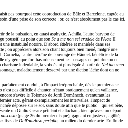
aisit pas pourquoi cette coproduction de Bâle et Barcelone, captée au
oin d'une prise de son correcte ; or, ce n'est absolument pas le cas ici,
r de la pulsation, en quasi asphyxie. Achilla, l'autre baryton de
igu poussif, au point que son
Se a me non sei crudele
de l'Acte II
 une instabilité notoire. D'abord éthérée et maniérée dans ses
acte ; on appréciera alors son chant toujours bien mené, malgré une
II. Cornelia, l'autre héroïne de l'ouvrage de Händel, bénéficie de la
lle n'y gère que fort hasardeusement les passages en poitrine ou en
n charisme indéniable, la voix étant plus égale à partir de
Nel tuo seno
personnage, maladroitement desservi par une diction lâche dont on ne
 parfaitement conduit, à l'impact irréprochable, dès le premier acte.
'est pas difficile à chanter, n'étant pratiquement qu'en vaillance,
t encore s'avère le Tolomeo de Jordi Domènech, aventurant les
ernier acte, gérant exemplairement les intervalles, l'impact de
anchée déposée sur le sol, sans doute afin que le public – qui est bête,
nte un Giulio Cesare pétillant et attachant, bien qu'avec un départ
e nascosto
(plage 26 du premier disque), gagnant en justesse, agilité,
ocalises de
Dall'on-doso periglio
, au milieu du dernier acte. En fin de