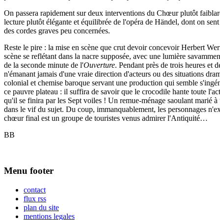
On passera rapidement sur deux interventions du Chœur plutôt faiblard
lecture plutôt élégante et équilibrée de l'opéra de Händel, dont on sen
des cordes graves peu concernées.
Reste le pire : la mise en scène que crut devoir concevoir Herbert Wern
scène se reflétant dans la nacre supposée, avec une lumière savamment di
de la seconde minute de l'
Ouverture
. Pendant près de trois heures et 
n'émanant jamais d'une vraie direction d'acteurs ou des situations dra
colonial et chemise baroque servant une production qui semble s'ingénier
ce pauvre plateau : il suffira de savoir que le crocodile hante toute
qu'il se finira par les Sept voiles ! Un remue-ménage saoulant marié à 
dans le vif du sujet. Du coup, immanquablement, les personnages n'exis
chœur final est un groupe de touristes venus admirer l'Antiquité…
BB
Menu footer
contact
flux rss
plan du site
mentions legales