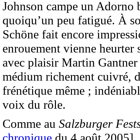
Johnson campe un Adorno bi
quoiqu’un peu fatigué. À s
Schöne fait encore impressi
enrouement vienne heurter 
avec plaisir Martin Gantner
médium richement cuivré, d
frénétique même ; indéniabl
voix du rôle.
Comme au
Salzburger Fest
chronique
du 4 août 2005], 