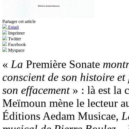
Partager cet article
Email
Imprimer
Twitter
Facebook
Myspace
«
La
Première Sonate
montr
conscient de son histoire et
son effacement
» : là est la
Meïmoun mène le lecteur au f
Éditions Aedam Musicae,
L
musical de Pierre Boulez –