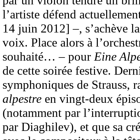
par un violon tendre un bri
l’artiste défend actuellement
14 juin 2012] –, s’achève la
voix. Place alors à l’orchest
souhaité… – pour
Eine Alp
de cette soirée festive. Der
symphoniques de Strauss, r
alpestre
en vingt-deux épiso
(notamment par l’interrupti
par Diaghilev), et que sa cr