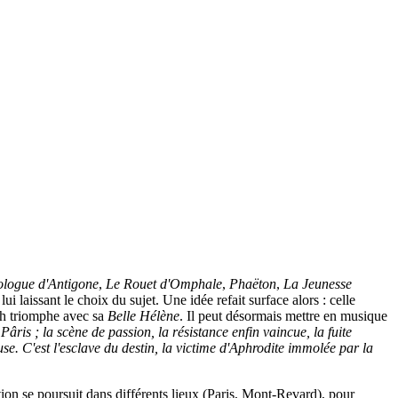
ologue d'Antigone
,
Le Rouet d'Omphale
,
Phaëton
,
La Jeunesse
 laissant le choix du sujet. Une idée refait surface alors : celle
ach triomphe avec sa
Belle Hélène
. Il peut désormais mettre en musique
Pâris ; la scène de passion, la résistance enfin vaincue, la fuite
. C'est l'esclave du destin, la victime d'Aphrodite immolée par la
tion se poursuit dans différents lieux (Paris, Mont-Revard), pour