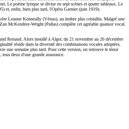
t. Le poème lyrique se divise en sept scènes et quatre tableaux. Le
) et, enfin, bien plus tard, l'Opéra Garnier (juin 1919).
avère Leanne Kenneally (Vénus), au timbre plus cristallin. Malgré une
to Zan McKendree-Wright (Pallas) complète cet agréable quatuor vocal.
rmand Renaud. Alors installé à Alger, du 21 novembre au 26 décembre
riginalité réside dans la diversité des combinaisons vocales adoptées.
re une semaine plus tard. Pour cette version, on retrouve le ténor
, tous deux d'une grande assurance.