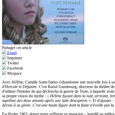
Partager cet article
Email
Imprimer
Twitter
Facebook
Myspace
Avec
Hélène
, Camille Saint-Saëns s'abandonne une nouvelle fois à sa 
d'Hercule
et
Déjanire
. C'est Raoul Gunsbourg, directeur du théâtre de 
d'utiliser l'histoire de qui déclencha la guerre de Troie, à laquelle 
sa propre vision du mythe : «
Hélène fuyant dans la nuit, arrivant, bri
suprême des deux amants après une lutte désespérée
». Et d'ajouter :
déesse à sa gloire. C'est une haute figure dont la faute n'éveille pas la
En février 1903, douze jours suffisent au musicien – installé au milieu