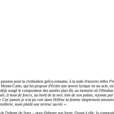
passion pour la civilisation gréco-romaine, à la suite d'œuvres telles
Pr
Monte-Carlo, qui lui propose d'écrire une œuvre lyrique en un acte, en lui
avait déjà songé le compositeur des années plus tôt, au moment où Offenb
sée, à bout de forces, au bord de la mer, loin de son palais, rejointe par 
 «
Car jamais je n'ai pu voir dans Hélène la femme simplement amoureuse
 raillerie, mais plutôt une terreur sacrée
».
 de l'isthme de Suez – pour élaborer son livret. Quant à elle, la composi