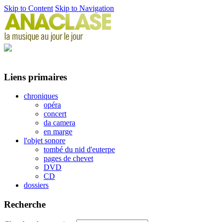
Skip to Content
Skip to Navigation
Liens primaires
chroniques
opéra
concert
da camera
en marge
l'objet sonore
tombé du nid d'euterpe
pages de chevet
DVD
CD
dossiers
Recherche