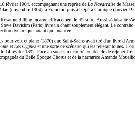
 18 février 1904, accompagnant une reprise de
La Navarraise
de Massene
 Milan (novembre 1904), à Francfort puis à l'Opéra Comique (janvier 1905
Rosamund Illing incarne efficacement le rôle-titre. Aussi séduisante s'
, Steve Davislim (Paris) livre un chant souplement élégant. Le contral
irection dynamique autant que nuancée.
es pour voix et piano (1870) que Saint-Saëns avait tiré d'un livre d'A
Fuite
et
Les Cygnes
et une sorte de scénario qui les relierait toutes. L'o
le 14 février 1892. Face au succès rencontré, on décide de rejouer l'œuv
compagnés du Belle Époque Chorus et de la narratrice Amanda Mouellic