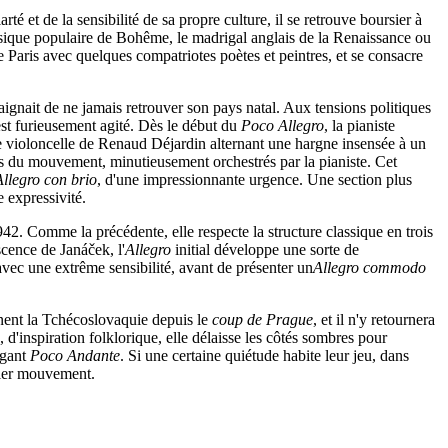
té et de la sensibilité de sa propre culture, il se retrouve boursier à
musique populaire de Bohême, le madrigal anglais de la Renaissance ou
de Paris avec quelques compatriotes poètes et peintres, et se consacre
aignait de ne jamais retrouver son pays natal. Aux tensions politiques
st furieusement agité. Dès le début du
Poco Allegro
, la pianiste
 le violoncelle de Renaud Déjardin alternant une hargne insensée à un
s du mouvement, minutieusement orchestrés par la pianiste. Cet
Allegro con brio
, d'une impressionnante urgence. Une section plus
e expressivité.
942. Comme la précédente, elle respecte la structure classique en trois
cence de Janáček, l'
Allegro
initial développe une sorte de
vec une extrême sensibilité, avant de présenter un
Allegro commodo
nnent la Tchécoslovaquie depuis le
coup de Prague
, et il n'y retournera
d'inspiration folklorique, elle délaisse les côtés sombres pour
égant
Poco Andante
. Si une certaine quiétude habite leur jeu, dans
rnier mouvement.