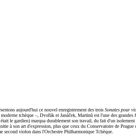
ésentons aujourd'hui ce nouvel enregistrement des trois
Sonates pour vio
moderne tchèque –, Dvořák et Janáček, Martinů est l'une des grandes fi
était le gardien) marqua durablement son travail, du fait d'un isolement
nitie à son art d'expression, plus que ceux du Conservatoire de Prague qu
omme second violon dans l'Orchestre Philharmonique Tchèque.