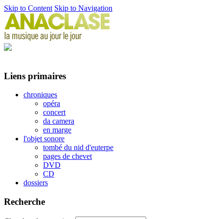
Skip to Content
Skip to Navigation
Liens primaires
chroniques
opéra
concert
da camera
en marge
l'objet sonore
tombé du nid d'euterpe
pages de chevet
DVD
CD
dossiers
Recherche