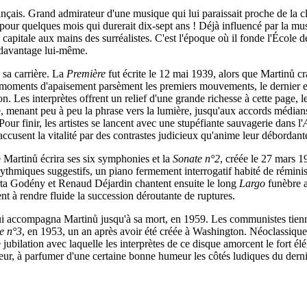
rançais. Grand admirateur d'une musique qui lui paraissait proche de la clar
u pour quelques mois qui durerait dix-sept ans ! Déjà influencé par la 
 capitale aux mains des surréalistes. C'est l'époque où il fonde l'École 
 davantage lui-même.
 sa carrière. La
Première
fut écrite le 12 mai 1939, alors que Martinů cr
s moments d'apaisement parsèment les premiers mouvements, le dernier e
n. Les interprètes offrent un relief d'une grande richesse à cette page,
, menant peu à peu la phrase vers la lumière, jusqu'aux accords médian
our finir, les artistes se lancent avec une stupéfiante sauvagerie dans l'
 accusent la vitalité par des contrastes judicieux qu'anime leur débordant
Martinů écrira ses six symphonies et la
Sonate n°2
, créée le 27 mars 1
thmiques suggestifs, un piano fermement interrogatif habité de réminis
rta Godény et Renaud Déjardin chantent ensuite le long
Largo
funèbre a
t à rendre fluide la succession déroutante de ruptures.
e qui accompagna Martinů jusqu'à sa mort, en 1959. Les communistes tie
e n°3
, en 1953, un an après avoir été créée à Washington. Néoclassique, 
jubilation avec laquelle les interprètes de ce disque amorcent le fort él
diteur, à parfumer d'une certaine bonne humeur les côtés ludiques du de