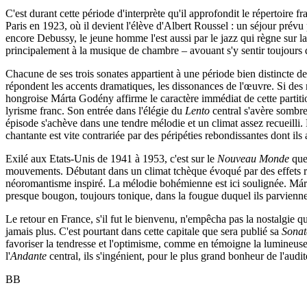
C'est durant cette période d'interprète qu'il approfondit le répertoire f
Paris en 1923, où il devient l'élève d'Albert Roussel : un séjour prév
encore Debussy, le jeune homme l'est aussi par le jazz qui règne sur la
principalement à la musique de chambre – avouant s'y sentir toujours
Chacune de ses trois sonates appartient à une période bien distincte de
répondent les accents dramatiques, les dissonances de l'œuvre. Si de
hongroise Márta Godény affirme le caractère immédiat de cette partitio
lyrisme franc. Son entrée dans l'élégie du
Lento
central s'avère sombre
épisode s'achève dans une tendre mélodie et un climat assez recueilli. P
chantante est vite contrariée par des péripéties rebondissantes dont ils
Exilé aux Etats-Unis de 1941 à 1953, c'est sur le
Nouveau Monde
que 
mouvements. Débutant dans un climat tchèque évoqué par des effets ry
néoromantisme inspiré. La mélodie bohémienne est ici soulignée. Má
presque bougon, toujours tonique, dans la fougue duquel ils parviennen
Le retour en France, s'il fut le bienvenu, n'empêcha pas la nostalgi
jamais plus. C'est pourtant dans cette capitale que sera publié sa
Sonat
favoriser la tendresse et l'optimisme, comme en témoigne la lumineuse 
l'
Andante
central, ils s'ingénient, pour le plus grand bonheur de l'au
BB