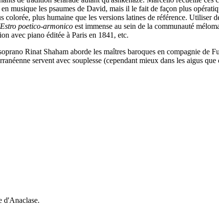
tre en musique les psaumes de David, mais il le fait de façon plus opératiq
us colorée, plus humaine que les versions latines de référence. Utiliser
'Estro poetico-armonico
est immense au sein de la communauté mélomane j
ion avec piano éditée à Paris en 1841, etc.
o-soprano Rinat Shaham aborde les maîtres baroques en compagnie de Fu
diterranéenne servent avec souplesse (cependant mieux dans les aigus que
e d'Anaclase.