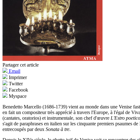
Partager cet article
Email
Imprimer
Twitter
Facebook
Myspace
Benedetto Marcello (1686-1739) vient au monde dans une Venise fas
en fait un compositeur très apprécié à travers l'Europe, à l'égal de Viva
(cantates, oratorios) et instrumentale, son chef d'œuvre
L'Estro poetic
s'agit de paraphrases en italien sur les cinquante premiers psaumes d
entrecoupés par deux
Sonata à tre
.
Depuis le XIVe siècle, le ghetto juif de Venise voit se rencontrer des c