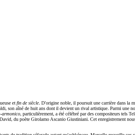
tueuse et
fin de siècle
. D'origine noble, il poursuit une carrière dans la 
ldi, son aîné de huit ans dont il devient un rival artistique. Parmi une no
o-armonico
, particulièrement, a été célébré par des compositeurs tels 
e David, du poète Girolamo Ascanio Giustiniani. Cet enregistrement nou
hants de tradition séfarade autant qu'ashkénaze. Marcello recueille ces ch